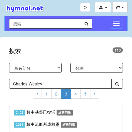
切
換
導
航
搜索
110
1
2
3
4
5
救主基督已復活
C102
經典詩歌
救主流血所成救恩
C234
經典詩歌