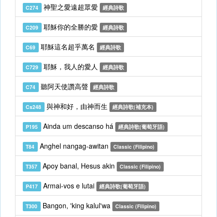
神聖之愛遠超眾愛
C274
經典詩歌
耶穌你的全勝的愛
C209
經典詩歌
耶穌這名超乎萬名
C69
經典詩歌
耶穌，我人的愛人
C729
經典詩歌
聽阿天使讚高聲
C74
經典詩歌
與神和好，由神而生
Cs248
經典詩歌(補充本)
Ainda um descanso há
P195
經典詩歌(葡萄牙語)
Anghel nangag-awitan
T84
Classic (Filipino)
Apoy banal, Hesus akin
T357
Classic (Filipino)
Armai-vos e lutai
P417
經典詩歌(葡萄牙語)
Bangon, 'king kalul'wa
T300
Classic (Filipino)