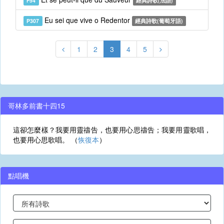
F54
經典詩歌(法語)
Eu sei que vive o Redentor
P307
經典詩歌(葡萄牙語)
1
2
3
4
5
哥林多前書十四15
這卻怎麼樣？我要用靈禱告，也要用心思禱告；我要用靈歌唱，
也要用心思歌唱。 （
恢復本
）
點唱機