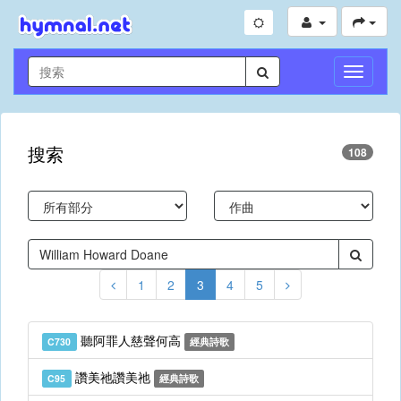
切
換
導
航
搜索
108
1
2
3
4
5
聽阿罪人慈聲何高
C730
經典詩歌
讚美祂讚美祂
C95
經典詩歌