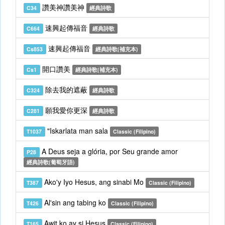
讚美神讚美神
C34
經典詩歌
速興起傳福音
C664
經典詩歌
速興起傳福音
Cs853
經典詩歌(補充本)
開口讚美
Cs1
經典詩歌(補充本)
除去我的遮蔽
C324
經典詩歌
願我愛你更深
C281
經典詩歌
"Iskarlata man sala
T1037
Classic (Filipino)
A Deus seja a glória, por Seu grande amor
P28
經典詩歌(葡萄牙語)
Ako'y Iyo Hesus, ang sinabi Mo
T387
Classic (Filipino)
Al'sin ang tabing ko
T426
Classic (Filipino)
Awit ko ay si Hesus
T165
Classic (Filipino)