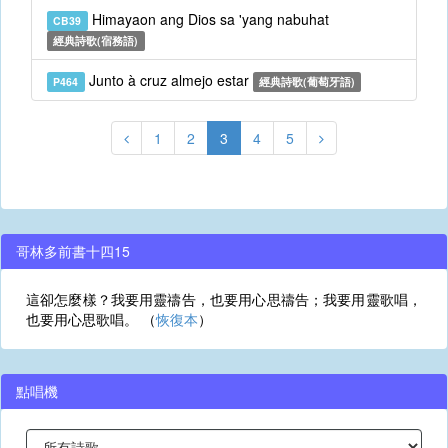
Himayaon ang Dios sa 'yang nabuhat
CB39
經典詩歌(宿務語)
Junto à cruz almejo estar
P464
經典詩歌(葡萄牙語)
1
2
3
4
5
哥林多前書十四15
這卻怎麼樣？我要用靈禱告，也要用心思禱告；我要用靈歌唱，
也要用心思歌唱。 （
恢復本
）
點唱機