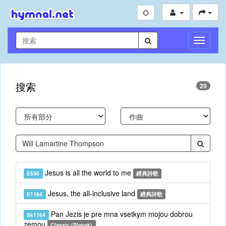
切
換
導
航
搜索
20
Jesus is all the world to me
E530
經典詩歌
Jesus, the all-inclusive land
E1164
經典詩歌
Pan Jezis je pre mna vsetkym mojou dobrou
Sk1164
zemou
Classic (Slovak)