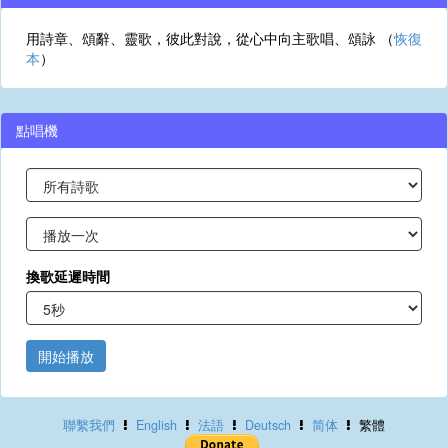
用詩章、頌辭、靈歌，彼此對說，從心中向主歌唱、頌詠 （
恢復
本
）
點唱機
換歌延遲時間
開始播放
聯繫我們
English
法語
Deutsch
简体
繁體