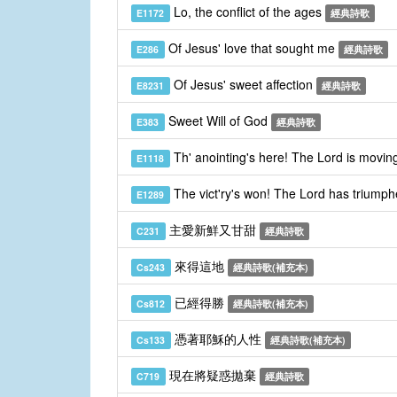
Lo, the conflict of the ages
E1172
經典詩歌
Of Jesus' love that sought me
E286
經典詩歌
Of Jesus' sweet affection
E8231
經典詩歌
Sweet Will of God
E383
經典詩歌
Th' anointing's here! The Lord is movin
E1118
The vict'ry's won! The Lord has triumph
E1289
主愛新鮮又甘甜
C231
經典詩歌
來得這地
Cs243
經典詩歌(補充本)
已經得勝
Cs812
經典詩歌(補充本)
憑著耶穌的人性
Cs133
經典詩歌(補充本)
現在將疑惑拋棄
C719
經典詩歌