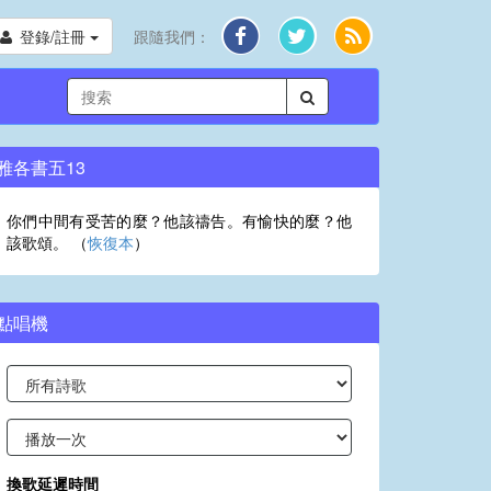
登錄/註冊
跟隨我們：
雅各書五13
你們中間有受苦的麼？他該禱告。有愉快的麼？他
該歌頌。 （
恢復本
）
點唱機
換歌延遲時間