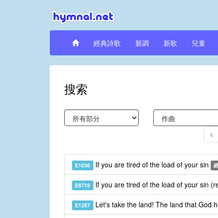
經典詩歌
新調
新歌
兒童
搜索
If you are tired of the load of your sin
E1038
If you are tired of the load of your sin (
E8719
Let's take the land! The land that God 
E1287