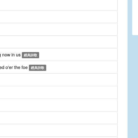
g now in us
經典詩歌
ed o'er the foe
經典詩歌