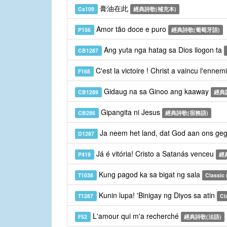
膏油在此
Cs109
經典詩歌(補充本)
Amor tão doce e puro
P156
經典詩歌(葡萄牙語)
Ang yuta nga hatag sa Dios ilogon ta
CB1287
C'est la victoire ! Christ a vaincu l'ennem
F168
Gidaug na sa Ginoo ang kaaway
CB1289
經典
Gipangita ni Jesus
CB286
經典詩歌(宿務語)
Ja neem het land, dat God aan ons geg
D1287
Já é vitória! Cristo a Satanás venceu
P419
經
Kung pagod ka sa bigat ng sala
T1038
Classic (
Kunin lupa! 'Binigay ng Diyos sa atin
T1287
Cl
L'amour qui m'a recherché
F52
經典詩歌(法語)