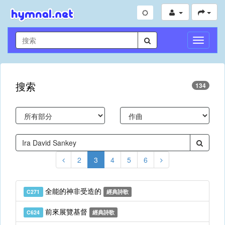
切
換
導
航
搜索
134
2
3
4
5
6
全能的神非受造的
C271
經典詩歌
前來展覽基督
C624
經典詩歌