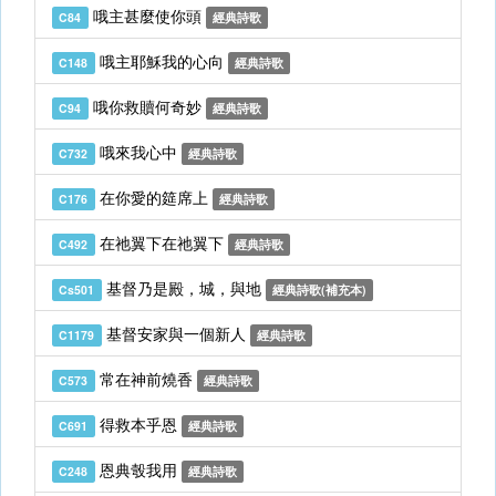
哦主甚麼使你頭
C84
經典詩歌
哦主耶穌我的心向
C148
經典詩歌
哦你救贖何奇妙
C94
經典詩歌
哦來我心中
C732
經典詩歌
在你愛的筵席上
C176
經典詩歌
在祂翼下在祂翼下
C492
經典詩歌
基督乃是殿，城，與地
Cs501
經典詩歌(補充本)
基督安家與一個新人
C1179
經典詩歌
常在神前燒香
C573
經典詩歌
得救本乎恩
C691
經典詩歌
恩典彀我用
C248
經典詩歌