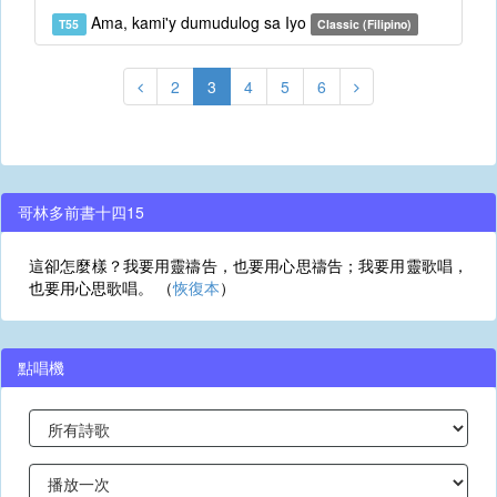
Ama, kami'y dumudulog sa Iyo
T55
Classic (Filipino)
2
3
4
5
6
哥林多前書十四15
這卻怎麼樣？我要用靈禱告，也要用心思禱告；我要用靈歌唱，
也要用心思歌唱。 （
恢復本
）
點唱機