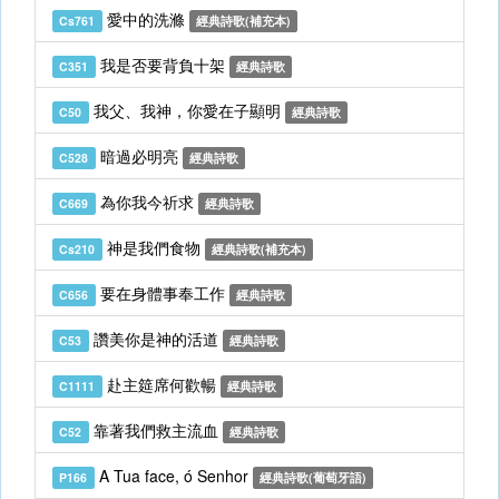
愛中的洗滌
Cs761
經典詩歌(補充本)
我是否要背負十架
C351
經典詩歌
我父、我神，你愛在子顯明
C50
經典詩歌
暗過必明亮
C528
經典詩歌
為你我今祈求
C669
經典詩歌
神是我們食物
Cs210
經典詩歌(補充本)
要在身體事奉工作
C656
經典詩歌
讚美你是神的活道
C53
經典詩歌
赴主筵席何歡暢
C1111
經典詩歌
靠著我們救主流血
C52
經典詩歌
A Tua face, ó Senhor
P166
經典詩歌(葡萄牙語)