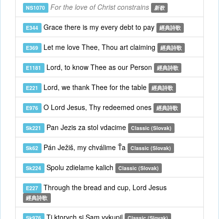
For the love of Christ constrains
NS1070
新歌
Grace there is my every debt to pay
E344
經典詩歌
Let me love Thee, Thou art claiming
E369
經典詩歌
Lord, to know Thee as our Person
E1181
經典詩歌
Lord, we thank Thee for the table
E221
經典詩歌
O Lord Jesus, Thy redeemed ones
E976
經典詩歌
Pan Jezis za stol vdacime
Sk221
Classic (Slovak)
Pán Ježiš, my chválime Ťa
Sk62
Classic (Slovak)
Spolu zdielame kalich
Sk224
Classic (Slovak)
Through the bread and cup, Lord Jesus
E227
經典詩歌
Ti ktorych si Sam vykupil
Sk976
Classic (Slovak)