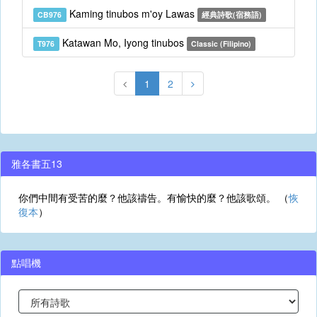
Kaming tinubos m'oy Lawas
CB976
經典詩歌(宿務語)
Katawan Mo, Iyong tinubos
T976
Classic (Filipino)
1
2
雅各書五13
你們中間有受苦的麼？他該禱告。有愉快的麼？他該歌頌。 （
恢
復本
）
點唱機