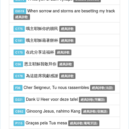
When sorrow and storms are besetting my track
E8519
經典詩歌
哦主耶穌你的贖民
C775
經典詩歌
哦主耶穌藉著餅杯
C181
經典詩歌
在此分享這福杯
C175
經典詩歌
恩主耶穌我敬拜你
C56
經典詩歌
為這筵席我獻感謝
C178
經典詩歌
Cher Seigneur, Tu nous rassembles
F36
經典詩歌(法語)
Dank U Heer voor deze tafel
D221
經典詩歌(菏蘭語)
Ginoong Jesus, nahimo Kang
CB62
經典詩歌(宿務語)
Graças pela Tua mesa
P115
經典詩歌(葡萄牙語)