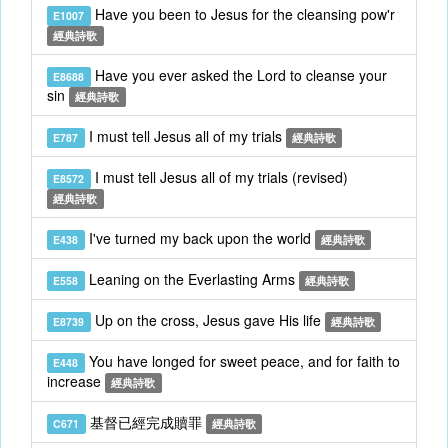
Have you been to Jesus for the cleansing pow'r
E1007
經典詩歌
Have you ever asked the Lord to cleanse your
E8688
sin
經典詩歌
I must tell Jesus all of my trials
E787
經典詩歌
I must tell Jesus all of my trials (revised)
E8572
經典詩歌
I've turned my back upon the world
E438
經典詩歌
Leaning on the Everlasting Arms
E558
經典詩歌
Up on the cross, Jesus gave His life
E8739
經典詩歌
You have longed for sweet peace, and for faith to
E448
increase
經典詩歌
基督已經完成贖罪
C671
經典詩歌