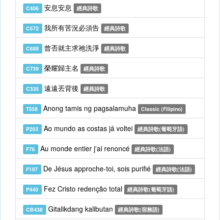
安息安息
C406
經典詩歌
我所有苦況必須告
C572
經典詩歌
曾否就主求祂洗淨
C688
經典詩歌
榮耀歸主名
C739
經典詩歌
遠遠丟背後
C335
經典詩歌
Anong tamis ng pagsalamuha
T558
Classic (Filipino)
Ao mundo as costas já voltei
P203
經典詩歌(葡萄牙語)
Au monde entier j'ai renoncé
F76
經典詩歌(法語)
De Jésus approche-toi, sois purifié
F197
經典詩歌(法語)
Fez Cristo redenção total
P440
經典詩歌(葡萄牙語)
Gitalikdang kalibutan
CB438
經典詩歌(宿務語)