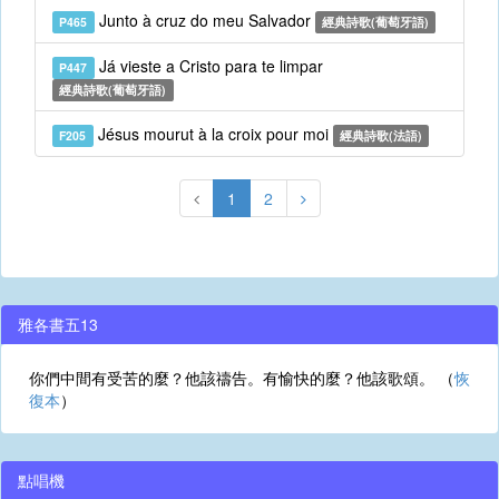
Junto à cruz do meu Salvador
P465
經典詩歌(葡萄牙語)
Já vieste a Cristo para te limpar
P447
經典詩歌(葡萄牙語)
Jésus mourut à la croix pour moi
F205
經典詩歌(法語)
1
2
雅各書五13
你們中間有受苦的麼？他該禱告。有愉快的麼？他該歌頌。 （
恢
復本
）
點唱機