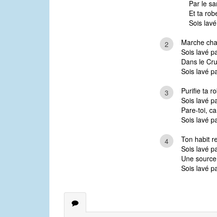
Par le sa
Et ta rob
Sois lavé
Marche chaq
2
Sois lavé p
Dans le Cruc
Sois lavé p
Purifie ta r
3
Sois lavé p
Pare-toi, ca
Sois lavé p
Ton habit rej
4
Sois lavé p
Une source c
Sois lavé p