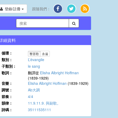
登錄/註冊
跟隨我們：
詳細資料
循環：
整首歌
永遠
類別：
L’évangile
子類別：
le sang
歌詞：
翻譯從
Elisha Albright Hoffman
(1839-1929)
音樂：
Elisha Albright Hoffman
(1839-1929)
調號：
Ab大調
節奏：
4/4
韻律：
11.9.11.9. 與副歌。
詩碼：
35111535111