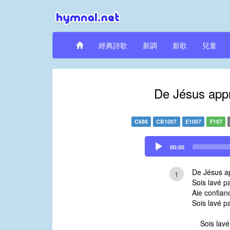
經典詩歌
新調
新歌
兒童
De Jésus appro
C688
CB1007
E1007
F197
Audio
00:00
Player
De Jésus app
1
Sois lavé p
Aie confianc
Sois lavé p
Sois lavé