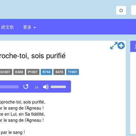
經文歌
更多
che-toi, sois purifié
G1007
K688
P1007
R744
S470
T1007
Use
1x
Up/Down
Arrow
roche-toi, sois purifié,
keys
ar le sang de l’Agneau !
to
e en Lui, en Sa fidélité,
increase
ar le sang de l’Agneau !
or
decrease
 par le sang !
volume.