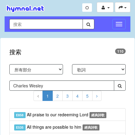
切
換
導
航
搜索
110
1
2
3
4
5
All praise to our redeeming Lord
E858
經典詩歌
All things are possible to him
E535
經典詩歌