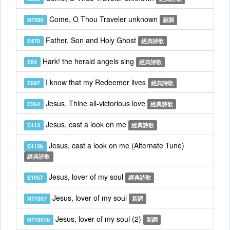
Come, O Thou Traveler unknown
NT560
新調
Father, Son and Holy Ghost
E470
經典詩歌
Hark! the herald angels sing
E84
經典詩歌
I know that my Redeemer lives
E597
經典詩歌
Jesus, Thine all-victorious love
E264
經典詩歌
Jesus, cast a look on me
E413
經典詩歌
Jesus, cast a look on me (Alternate Tune)
E413b
經典詩歌
Jesus, lover of my soul
E1057
經典詩歌
Jesus, lover of my soul
NT1057
新調
Jesus, lover of my soul (2)
NT1057b
新調