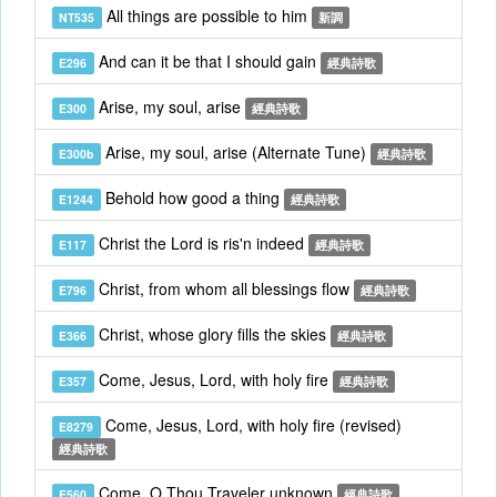
All things are possible to him
NT535
新調
And can it be that I should gain
E296
經典詩歌
Arise, my soul, arise
E300
經典詩歌
Arise, my soul, arise (Alternate Tune)
E300b
經典詩歌
Behold how good a thing
E1244
經典詩歌
Christ the Lord is ris'n indeed
E117
經典詩歌
Christ, from whom all blessings flow
E796
經典詩歌
Christ, whose glory fills the skies
E366
經典詩歌
Come, Jesus, Lord, with holy fire
E357
經典詩歌
Come, Jesus, Lord, with holy fire (revised)
E8279
經典詩歌
Come, O Thou Traveler unknown
E560
經典詩歌