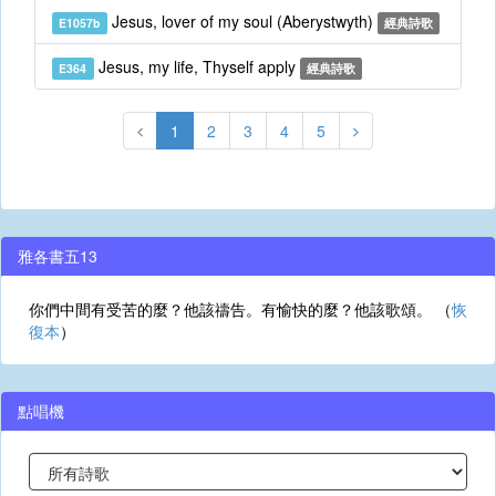
Jesus, lover of my soul (Aberystwyth)
E1057b
經典詩歌
Jesus, my life, Thyself apply
E364
經典詩歌
1
2
3
4
5
雅各書五13
你們中間有受苦的麼？他該禱告。有愉快的麼？他該歌頌。 （
恢
復本
）
點唱機