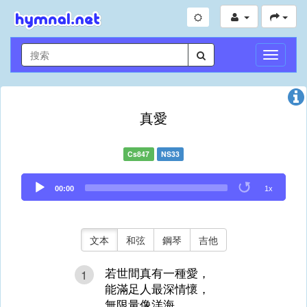
切
換
導
航
真愛
Cs847
NS33
Audio
00:00
1x
Player
文本
和弦
鋼琴
吉他
若世間真有一種愛，
1
能滿足人最深情懷，
無限量像洋海，