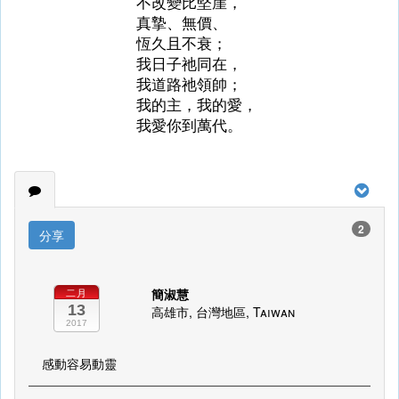
不改變比堅崖，
真摯、無價、
恆久且不衰；
我日子祂同在，
我道路祂領帥；
我的主，我的愛，
我愛你到萬代。
2
分享
簡淑慧
二月
13
高雄市, 台灣地區, Taiwan
2017
感動容易動靈