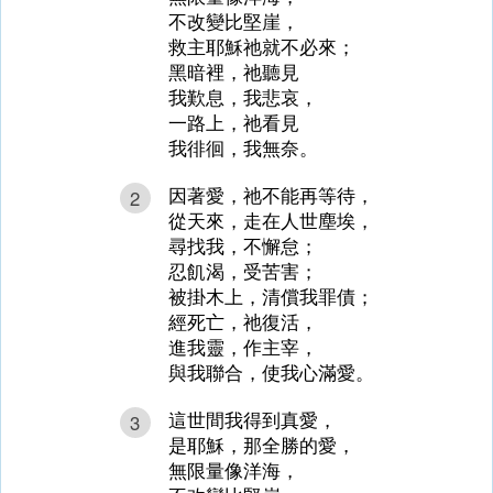
不改變比堅崖，
救主耶穌祂就不必來；
黑暗裡，祂聽見
我歎息，我悲哀，
一路上，祂看見
我徘徊，我無奈。
因著愛，祂不能再等待，
2
從天來，走在人世塵埃，
尋找我，不懈怠；
忍飢渴，受苦害；
被掛木上，清償我罪債；
經死亡，祂復活，
進我靈，作主宰，
與我聯合，使我心滿愛。
這世間我得到真愛，
3
是耶穌，那全勝的愛，
無限量像洋海，