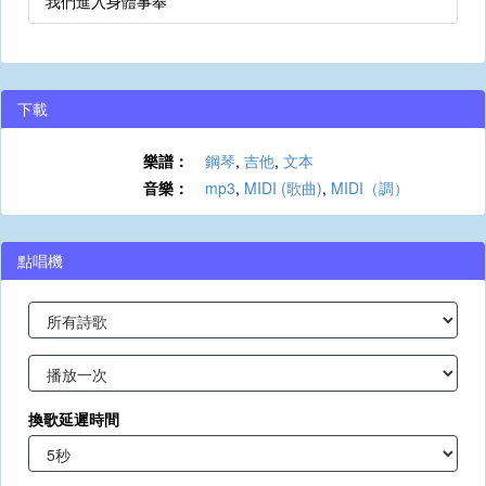
我們進入身體事奉
下載
樂譜：
鋼琴
,
吉他
,
文本
音樂：
mp3
,
MIDI (歌曲)
,
MIDI（調）
點唱機
換歌延遲時間