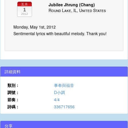
Jubilee Jhrung (Chang)
五月
1
Round Lake, IL, United States
2012
Monday, May 1st, 2012
Sentimental lyrics with beautiful melody. Thank you!
詳細資料
類別：
事奉與福音
調號：
D小調
節奏：
4/4
詩碼：
336717656
分享