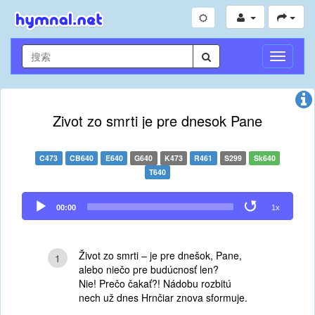
切
換
導
航
Zivot zo smrti je pre dnesok Pane
C473
CB640
E640
G640
K473
R461
S299
Sk640
T640
Audio
00:00
1x
Player
Život zo smrti – je pre dnešok, Pane,
1
alebo niečo pre budúcnosť len?
Nie! Prečo čakať?! Nádobu rozbitú
nech už dnes Hrnčiar znova sformuje.