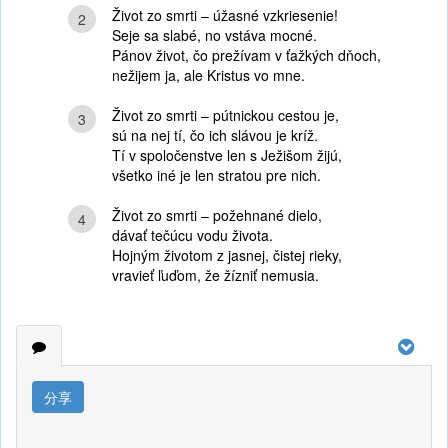
Život zo smrti – úžasné vzkriesenie!
2
Seje sa slabé, no vstáva mocné.
Pánov život, čo prežívam v ťažkých dňoch,
nežijem ja, ale Kristus vo mne.
Život zo smrti – pútnickou cestou je,
3
sú na nej tí, čo ich slávou je kríž.
Tí v spoločenstve len s Ježišom žijú,
všetko iné je len stratou pre nich.
Život zo smrti – požehnané dielo,
4
dávať tečúcu vodu života.
Hojným životom z jasnej, čistej rieky,
vravieť ľuďom, že žízniť nemusia.
分享