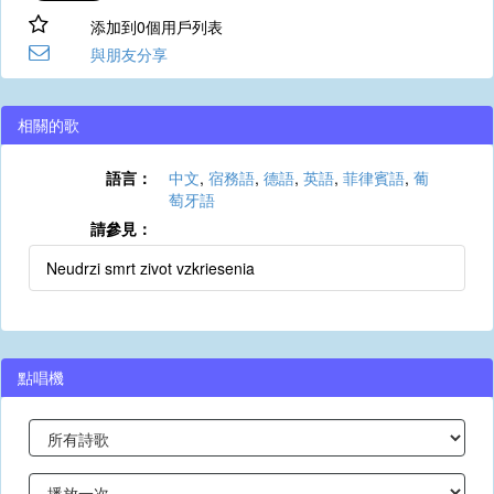
添加到0個用戶列表
與朋友分享
相關的歌
語言：
中文
,
宿務語
,
德語
,
英語
,
菲律賓語
,
葡
萄牙語
請參見：
Neudrzi smrt zivot vzkriesenia
點唱機