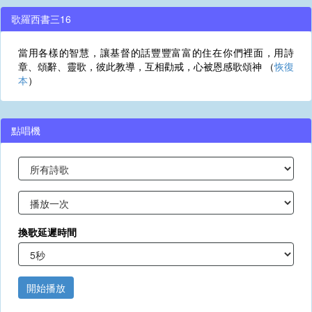
歌羅西書三16
當用各樣的智慧，讓基督的話豐豐富富的住在你們裡面，用詩
章、頌辭、靈歌，彼此教導，互相勸戒，心被恩感歌頌神 （
恢復
本
）
點唱機
換歌延遲時間
開始播放