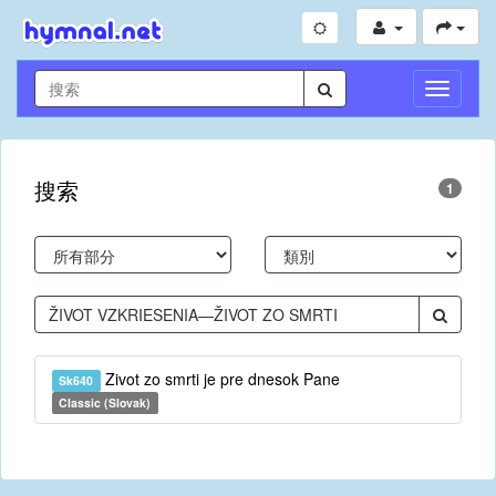
切
換
導
航
搜索
1
Zivot zo smrti je pre dnesok Pane
Sk640
Classic (Slovak)