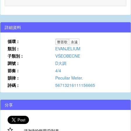
詳細資料
循環：
整首歌
永遠
類別：
EVANJELIUM
子類別：
VŠEOBECNE
調號：
D大調
節奏：
4/4
韻律：
Peculiar Meter.
詩碼：
56713216111156665
分享
添加到0個用戶列表