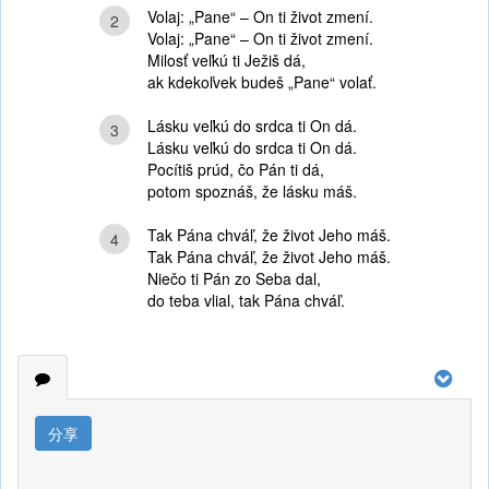
Volaj: „Pane“ – On ti život zmení.
2
Volaj: „Pane“ – On ti život zmení.
Milosť veľkú ti Ježiš dá,
ak kdekoľvek budeš „Pane“ volať.
Lásku veľkú do srdca ti On dá.
3
Lásku veľkú do srdca ti On dá.
Pocítiš prúd, čo Pán ti dá,
potom spoznáš, že lásku máš.
Tak Pána chváľ, že život Jeho máš.
4
Tak Pána chváľ, že život Jeho máš.
Niečo ti Pán zo Seba dal,
do teba vlial, tak Pána chváľ.
分享