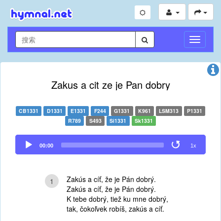
切
換
導
航
Zakus a cit ze je Pan dobry
CB1331
D1331
E1331
F244
G1331
K961
LSM313
P1331
R789
S493
Si1331
Sk1331
Audio
00:00
1x
Player
Zakús a cíť, že je Pán dobrý.
1
Zakús a cíť, že je Pán dobrý.
K tebe dobrý, tiež ku mne dobrý,
tak, čokoľvek robíš, zakús a cíť.