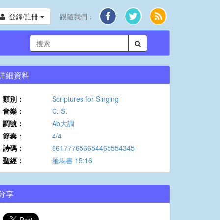
登錄/註冊
跟隨我們：
詳細資料
類別：
Scriptures for Singing
音樂：
C. S.
調號：
Ab大調
節奏：
4/4
詩碼：
661777656654465554345
聖經：
羅馬書 15:16
分享