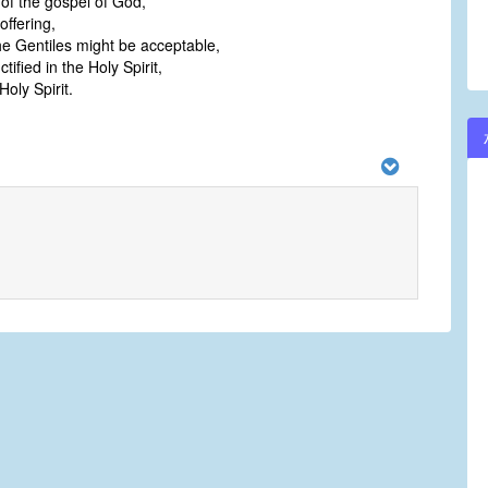
 of the gospel of God,
offering,
the Gentiles might be acceptable,
ified in the Holy Spirit,
Holy Spirit.