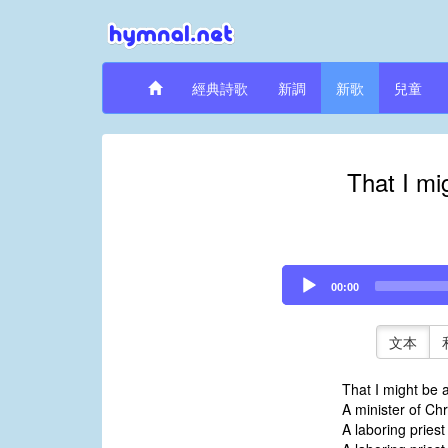
經典詩歌
新調
新歌
兒童
That I mi
Audio
00:00
Player
文本
That I might be a
A minister of Chr
A laboring priest