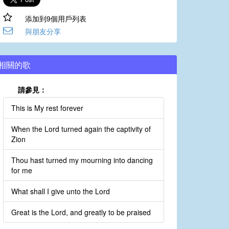
添加到9個用戶列表
與朋友分享
相關的歌
請參見：
This is My rest forever
When the Lord turned again the captivity of
Zion
Thou hast turned my mourning into dancing
for me
What shall I give unto the Lord
Great is the Lord, and greatly to be praised