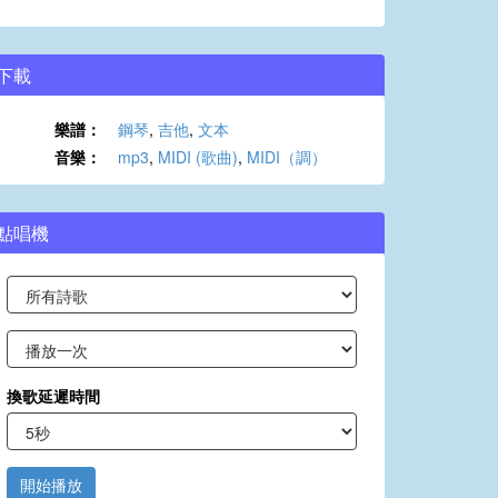
下載
樂譜：
鋼琴
,
吉他
,
文本
音樂：
mp3
,
MIDI (歌曲)
,
MIDI（調）
點唱機
換歌延遲時間
開始播放