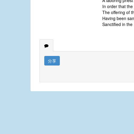
A laboring priest
In order that the 
The offering of 
Having been sanct
Sanctified in the 
分享