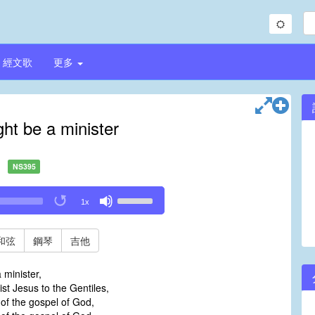
經文歌
更多
ght be a minister
NS395
Use
1x
Up/Down
Arrow
keys
和弦
鋼琴
吉他
to
increase
 minister,
or
ist Jesus to the Gentiles,
decrease
 of the gospel of God,
volume.