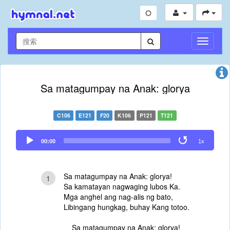
切
換
導
航
Sa matagumpay na Anak: glorya
C106
E121
F20
K106
P121
T121
Audio
00:00
1x
Player
Sa matagumpay na Anak: glorya!
1
Sa kamatayan nagwaging lubos Ka.
Mga anghel ang nag-alis ng bato,
Libingang hungkag, buhay Kang totoo.
Sa matagumpay na Anak: glorya!