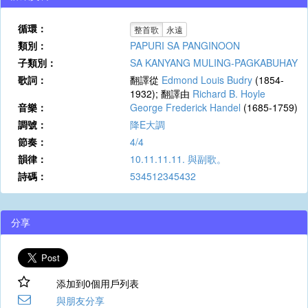
循環：
整首歌
永遠
類別：
PAPURI SA PANGINOON
子類別：
SA KANYANG MULING-PAGKABUHAY
歌詞：
翻譯從
Edmond Louis Budry
(1854-
1932); 翻譯由
Richard B. Hoyle
音樂：
George Frederick Handel
(1685-1759)
調號：
降E大調
節奏：
4/4
韻律：
10.11.11.11. 與副歌。
詩碼：
534512345432
分享
添加到0個用戶列表
與朋友分享