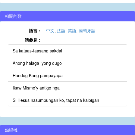
相關的歌
語言：
中文
,
法語
,
英語
,
葡萄牙語
請參見：
Sa kataas-taasang sakdal
Anong halaga Iyong dugo
Handog Kang pampayapa
Ikaw Mismo’y antigo nga
Si Hesus nasumpungan ko, tapat na kaibigan
點唱機