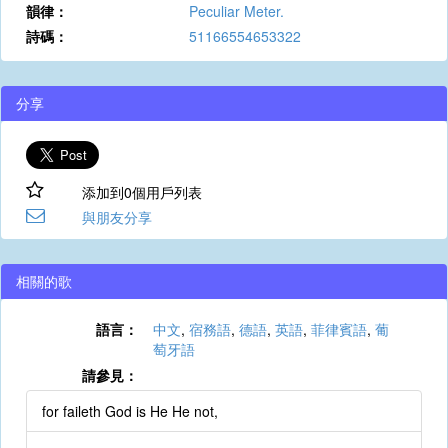
韻律：
Peculiar Meter.
詩碼：
51166554653322
分享
添加到0個用戶列表
與朋友分享
相關的歌
語言：
中文
,
宿務語
,
德語
,
英語
,
菲律賓語
,
葡
萄牙語
請參見：
for faileth God is He He not,