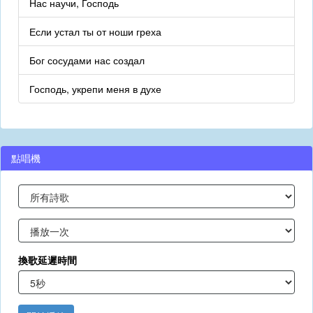
Нас научи, Господь
Если устал ты от ноши греха
Бог сосудами нас создал
Господь, укрепи меня в духе
點唱機
換歌延遲時間