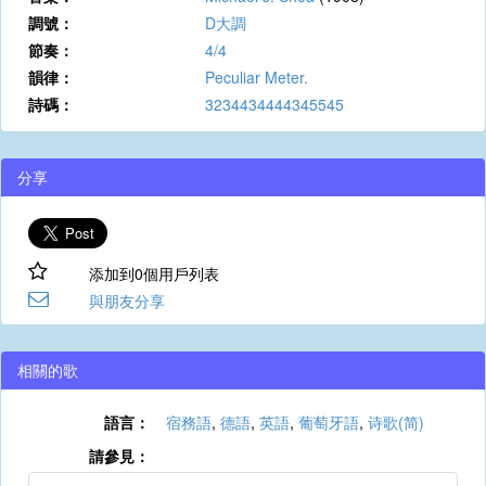
調號：
D大調
節奏：
4/4
韻律：
Peculiar Meter.
詩碼：
3234434444345545
分享
添加到0個用戶列表
與朋友分享
相關的歌
語言：
宿務語
,
德語
,
英語
,
葡萄牙語
,
诗歌(简)
請參見：