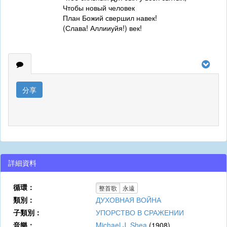
Чтобы новый человек
План Божий свершил навек!
(Слава! Аллииуйя!) век!
分享
詳細資料
循環：
整首歌
永遠
類別：
ДУХОВНАЯ ВОЙНА
子類別：
УПОРСТВО В СРАЖЕНИИ
音樂：
Michael J. Shea
(1908)