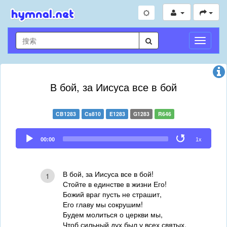
切
換
導
航
В бой, за Иисуса все в бой
CB1283
Cs810
E1283
G1283
R646
Audio
00:00
1x
Player
В бой, за Иисуса все в бой!
1
Стойте в единстве в жизни Его!
Божий враг пусть не страшит,
Его главу мы сокрушим!
Будем молиться о церкви мы,
Чтоб сильный дух был у всех святых,