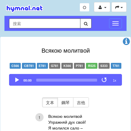
切
換
導
航
Всякою молитвой
C566
CB781
E781
G781
K566
P781
R525
S333
T781
Audio
00:00
1x
Player
文本
鋼琴
吉他
Всякою молитвой
1
Упражняй дух свой!
Я молился сало –