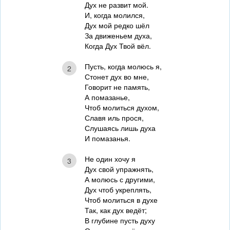
Дух не развит мой.
И, когда молился,
Дух мой редко шёл
За движеньем духа,
Когда Дух Твой вёл.
Пусть, когда молюсь я,
2
Стонет дух во мне,
Говорит не память,
А помазанье,
Чтоб молиться духом,
Славя иль прося,
Слушаясь лишь духа
И помазанья.
Не один хочу я
3
Дух свой упражнять,
А молюсь с другими,
Дух чтоб укреплять,
Чтоб молиться в духе
Так, как дух ведёт;
В глубине пусть духу