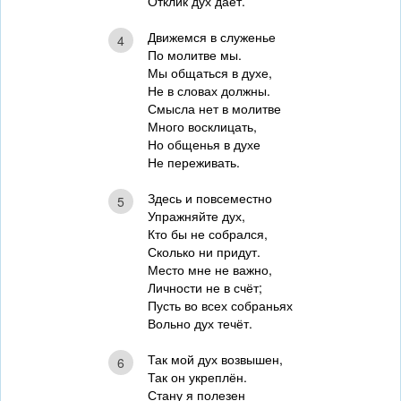
Отклик дух даёт.
Движемся в служенье
4
По молитве мы.
Мы общаться в духе,
Не в словах должны.
Смысла нет в молитве
Много восклицать,
Но общенья в духе
Не переживать.
Здесь и повсеместно
5
Упражняйте дух,
Кто бы не собрался,
Сколько ни придут.
Место мне не важно,
Личности не в счёт;
Пусть во всех собраньях
Вольно дух течёт.
Так мой дух возвышен,
6
Так он укреплён.
Стану я полезен