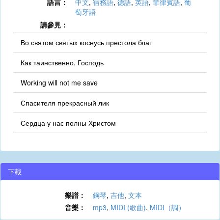
語言：
中文
,
宿務語
,
德語
,
英語
,
菲律賓語
,
葡
萄牙語
請參見：
Во святом святых коснусь престола благ
Как таинственно, Господь
Working will not me save
Спасителя прекрасный лик
Сердца у нас полны Христом
下載
樂譜：
鋼琴
,
吉他
,
文本
音樂：
mp3
,
MIDI (歌曲)
,
MIDI（調）