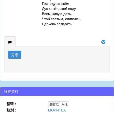
Господу во всём.
Дух течёт, чтоб воду
Всем живую дать,
Чтоб святым, сливаясь,
Церковь созидать.
分享
詳細資料
循環：
整首歌
永遠
類別：
МОЛИТВА