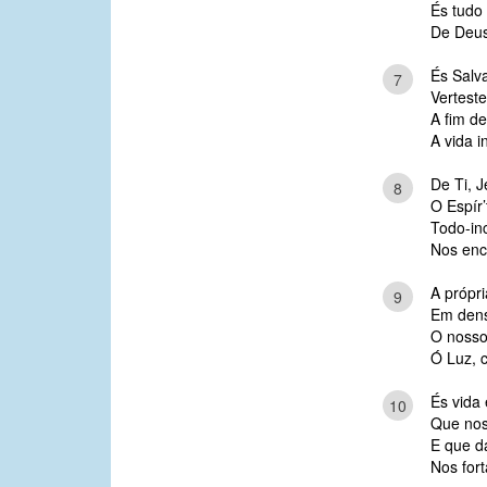
És tudo
De Deus
És Salva
7
Vertest
A fim de
A vida i
De Ti, J
8
O Espír’
Todo-in
Nos enc
A própri
9
Em densa
O nosso
Ó Luz, 
És vida 
10
Que noss
E que da
Nos fort