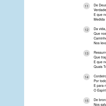
De Deus
11
Verdade
E que no
Medida i
Da vida
12
Que nos
Caminho
Nos leva
Ressurr
13
Que tra
E que n
Quais Te
Cordeiro
14
Por tod
E para 
O Espíri
De bron
15
Nos sal