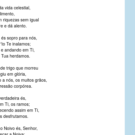
a vida celestial,
limento,
 riquezas sem igual
e e dá alento.
 és sopro para nós,
’to Te inalamos;
 e andando em Ti,
 Tua herdamos.
 de trigo que morreu
giu em glória,
 a nós, os muitos grãos,
ressão corpórea.
verdadeira és,
em Ti, os ramos;
cendo assim em Ti,
s desfrutamos.
 o Noivo és, Senhor,
scar a Noiva;