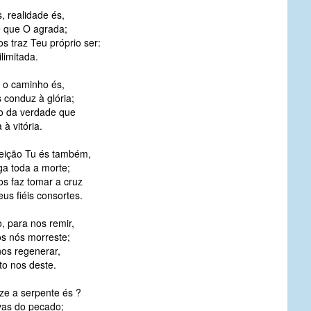
, realidade és,
 que O agrada;
s traz Teu próprio ser:
limitada.
, o caminho és,
 conduz à glória;
 da verdade que
 à vitória.
eição Tu és também,
ga toda a morte;
os faz tomar a cruz
us fiéis consortes.
, para nos remir,
os nós morreste;
nos regenerar,
to nos deste.
ze a serpente és ?
vas do pecado;