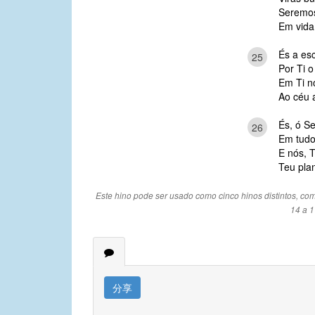
Seremos
Em vida,
És a es
25
Por Ti o
Em Ti n
Ao céu a
És, ó S
26
Em tudo 
E nós, 
Teu pla
Este hino pode ser usado como cinco hinos distintos, como
14 a 1
分享