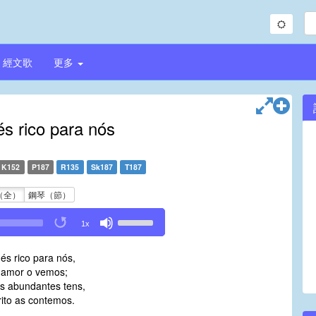
經文歌
更多
és rico para nós
K152
P187
R135
Sk187
T187
（全）
鋼琴（節）
Use
1x
Up/Down
Arrow
és rico para nós,
keys
amor o vemos;
to
s abundantes tens,
increase
rito as contemos.
or
decrease