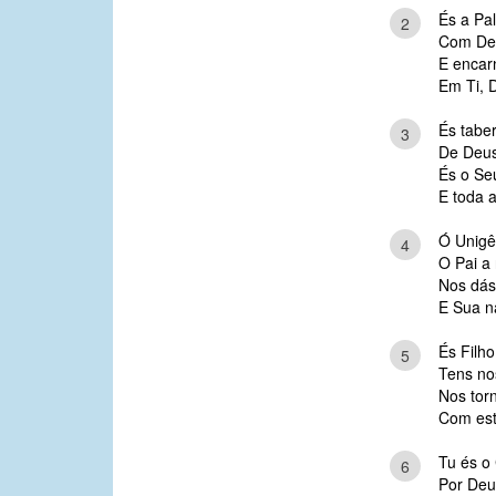
És a Pal
2
Com Deus
E encar
Em Ti, D
És taber
3
De Deus
És o Se
E toda a
Ó Unigê
4
O Pai a 
Nos dás 
E Sua n
És Filh
5
Tens no
Nos torn
Com est
Tu és o 
6
Por Deus