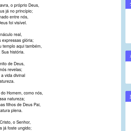
avra, o próprio Deus,
volume.
 já no princípio;
nado entre nós,
eus foi visível.
náculo real,
 expressas glória;
u templo aqui também,
 Sua história.
nito de Deus,
nós revelas;
a vida divinal
atureza.
o do Homem, como nós,
ssa natureza;
as filhos de Deus Pai,
atura plena.
Cristo, o Senhor,
 já foste ungido;