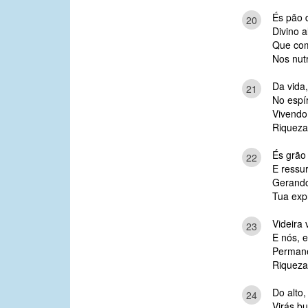
És pão d
20
Divino a
Que com
Nos nutr
Da vida,
21
No espír
Vivendo
Riqueza
És grão
22
E ressur
Gerando
Tua exp
Videira 
23
E nós, 
Permane
Riqueza
Do alto,
24
Virás bu