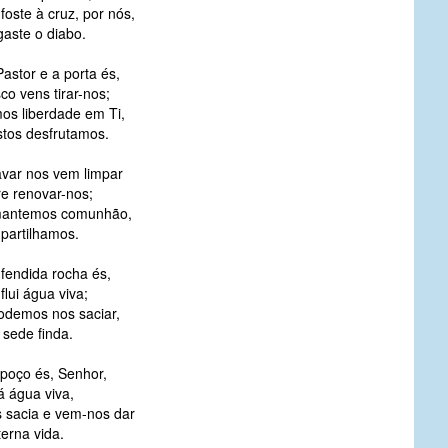
foste à cruz, por nós,
aste o diabo.
astor e a porta és,
co vens tirar-nos;
s liberdade em Ti,
stos desfrutamos.
avar nos vem limpar
e renovar-nos;
mantemos comunhão,
partilhamos.
fendida rocha és,
flui água viva;
odemos nos saciar,
 sede finda.
 poço és, Senhor,
á água viva,
 sacia e vem-nos dar
erna vida.