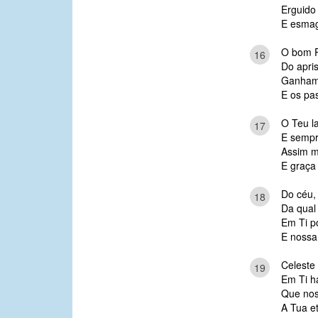
Erguido 
E esmag
O bom P
16
Do apris
Ganhamo
E os pa
O Teu l
17
E sempr
Assim 
E graça 
Do céu, 
18
Da qual 
Em Ti p
E nossa
Celeste
19
Em Ti h
Que nos
A Tua et