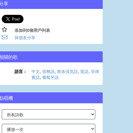
分享
添加到0個用戶列表
與朋友分享
相關的歌
語言：
中文
,
宿務語
,
斯洛伐克語
,
英語
,
菲律
賓語
,
葡萄牙語
點唱機