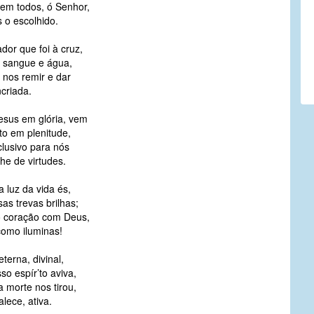
 em todos, ó Senhor,
 o escolhido.
dor que foi à cruz,
e sangue e água,
 nos remir e dar
ncriada.
esus em glória, vem
to em plenitude,
clusivo para nós
he de virtudes.
a luz da vida és,
s trevas brilhas;
 coração com Deus,
como iluminas!
eterna, divinal,
o espír’to aviva,
 morte nos tirou,
alece, ativa.