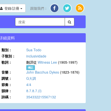
登錄/註冊
跟隨我們：
詳細資料
類別：
Sua Todo
子類別：
inclusividade
歌詞：
翻譯從
Witness Lee
(1905-1997)
傳記
音樂：
John Bacchus Dykes
(1823-1876)
調號：
G大調
節奏：
4/4
韻律：
8.7.8.7.(I)
詩碼：
354332215567132