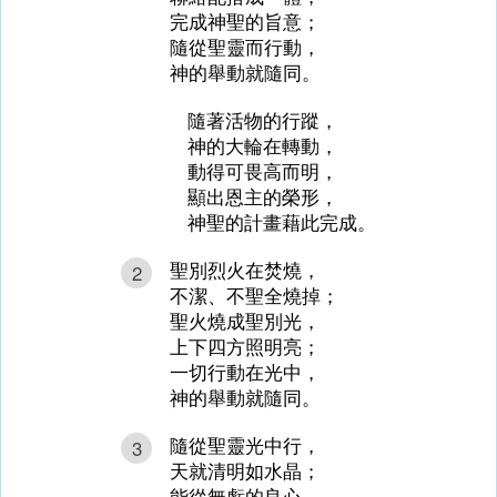
完成神聖的旨意；
隨從聖靈而行動，
神的舉動就隨同。
隨著活物的行蹤，
神的大輪在轉動，
動得可畏高而明，
顯出恩主的榮形，
神聖的計畫藉此完成。
聖別烈火在焚燒，
2
不潔、不聖全燒掉；
聖火燒成聖別光，
上下四方照明亮；
一切行動在光中，
神的舉動就隨同。
隨從聖靈光中行，
3
天就清明如水晶；
能從無虧的良心，