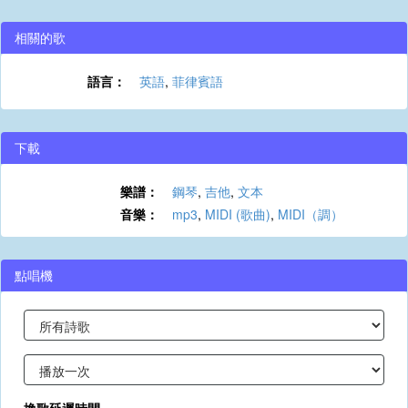
相關的歌
語言：
英語
,
菲律賓語
下載
樂譜：
鋼琴
,
吉他
,
文本
音樂：
mp3
,
MIDI (歌曲)
,
MIDI（調）
點唱機