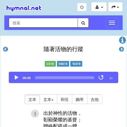
切
換
導
航
隨著活物的行蹤
C619
E8619
Tc619
Audio
00:00
1x
Player
文本
文本+
和弦
鋼琴
吉他
出於神性的活物，
1
彰顯榮耀的基督；
聯絡配搭成一體，