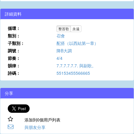
詳細資料
循環：
整首歌
永遠
類別：
召會
子類別：
配搭（以西結第一章）
調號：
降B大調
節奏：
4/4
韻律：
7.7.7.7.7.7. 與副歌。
詩碼：
55153455566665
分享
添加到0個用戶列表
與朋友分享