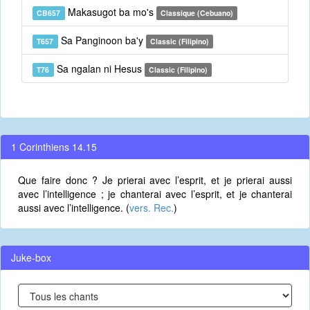
Makasugot ba mo's
CB657
Classique (Cebuano)
Sa Panginoon ba'y
T657
Classic (Filipino)
Sa ngalan ni Hesus
T76
Classic (Filipino)
1 Corinthiens 14.15
Que faire donc ? Je prierai avec l’esprit, et je prierai aussi
avec l’intelligence ; je chanterai avec l’esprit, et je chanterai
aussi avec l’intelligence. (
vers. Rec.
)
Juke-box