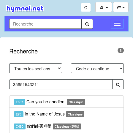
Toggle
Navigati
Recherche
6
Can you be obedient
E657
Classique
In the Name of Jesus
E76
Classique
你們能否順從
C480
Classique (詩歌)