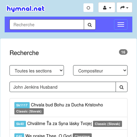
Toggle
Navigati
Recherche
16
Chvala bud Bohu za Ducha Kristovho
Sk1117
Classic (Slovak)
Chválime Ťa za Syna lásky Tvojej
Sk40
Classic (Slovak)
We praise Thee, O God
E40
Classique