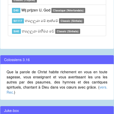
Wij prijzen U, God
D40
Classique (Néerlandais)
හලෙලුයා මේ ආත්මේ
Si1117
Classic (Sinhala)
හලෙලූයා මහිමය වේ
Si40
Classic (Sinhala)
Colossiens 3.16
Que la parole de Christ habite richement en vous en toute
sagesse, vous enseignant et vous avertissant les uns les
autres par des psaumes, des hymnes et des cantiques
spirituels, chantant à Dieu dans vos cœurs avec grâce. (
vers.
Rec.
)
Juke-box