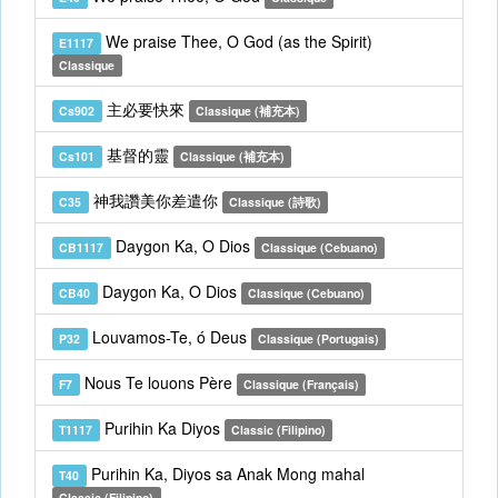
We praise Thee, O God (as the Spirit)
E1117
Classique
主必要快來
Cs902
Classique (補充本)
基督的靈
Cs101
Classique (補充本)
神我讚美你差遣你
C35
Classique (詩歌)
Daygon Ka, O Dios
CB1117
Classique (Cebuano)
Daygon Ka, O Dios
CB40
Classique (Cebuano)
Louvamos-Te, ó Deus
P32
Classique (Portugais)
Nous Te louons Père
F7
Classique (Français)
Purihin Ka Diyos
T1117
Classic (Filipino)
Purihin Ka, Diyos sa Anak Mong mahal
T40
Classic (Filipino)