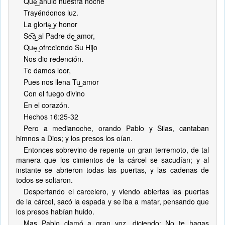
Que͜ anuló nuestra noche
Trayéndonos luz.
La gloria͜ y honor
Se͡a͜ al Padre de͜ amor,
Que͜ ofreciendo Su Hijo
Nos dio redención.
Te damos loor,
Pues nos llena Tu͜ amor
Con el fuego divino
En el corazón.
Hechos 16:25-32
Pero a medianoche, orando Pablo y Silas, cantaban
himnos a Dios; y los presos los oían.
Entonces sobrevino de repente un gran terremoto, de tal
manera que los cimientos de la cárcel se sacudían; y al
instante se abrieron todas las puertas, y las cadenas de
todos se soltaron.
Despertando el carcelero, y viendo abiertas las puertas
de la cárcel, sacó la espada y se iba a matar, pensando que
los presos habían huido.
Mas Pablo clamó a gran voz, diciendo: No te hagas