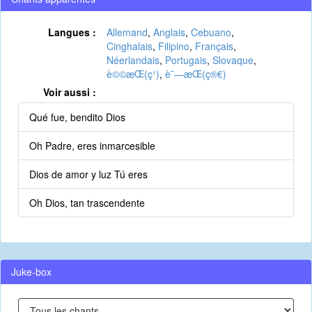
Langues :
Allemand
,
Anglais
,
Cebuano
,
Cinghalais
,
Filipino
,
Français
,
Néerlandais
,
Portugais
,
Slovaque
,
è©©æ­Œ(ç¹)
,
è¯—æ­Œ(ç®€)
Voir aussi :
Qué fue, bendito Dios
Oh Padre, eres inmarcesible
Dios de amor y luz Tú eres
Oh Dios, tan trascendente
Juke-box