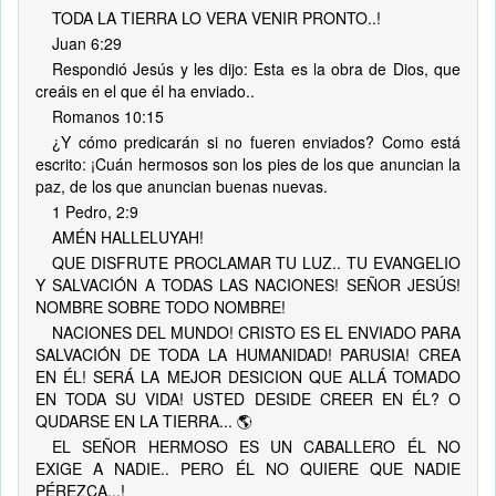
TODA LA TIERRA LO VERA VENIR PRONTO..!
Juan 6:29
Respondió Jesús y les dijo: Esta es la obra de Dios, que
creáis en el que él ha enviado..
Romanos 10:15
¿Y cómo predicarán si no fueren enviados? Como está
escrito: ¡Cuán hermosos son los pies de los que anuncian la
paz, de los que anuncian buenas nuevas.
1 Pedro, 2:9
AMÉN HALLELUYAH!
QUE DISFRUTE PROCLAMAR TU LUZ.. TU EVANGELIO
Y SALVACIÓN A TODAS LAS NACIONES! SEÑOR JESÚS!
NOMBRE SOBRE TODO NOMBRE!
NACIONES DEL MUNDO! CRISTO ES EL ENVIADO PARA
SALVACIÓN DE TODA LA HUMANIDAD! PARUSIA! CREA
EN ÉL! SERÁ LA MEJOR DESICION QUE ALLÁ TOMADO
EN TODA SU VIDA! USTED DESIDE CREER EN ÉL? O
QUDARSE EN LA TIERRA... 🌎
EL SEÑOR HERMOSO ES UN CABALLERO ÉL NO
EXIGE A NADIE.. PERO ÉL NO QUIERE QUE NADIE
PÉREZCA...!