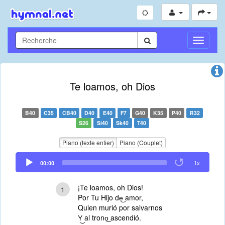
Toggle
Navigati
Te loamos, oh Dios
B40
C35
CB40
D40
E40
F7
G40
K35
P40
R32
S26
Si40
Sk40
T40
Piano (texte entier)
Piano (Couplet)
Audio
00:00
1x
Player
¡Te loamos, oh Dios!
1
Por Tu Hijo de͜ amor,
Quien murió por salvarnos
Y͜ al trono͜ ascendió.