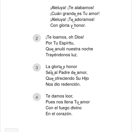
¡Aleluya! ¡Te alabamos!
¡Cuán grande͜ es Tu amor!
¡Aleluya! ¡Te͜ adoramos!
Con gloria y͜ honor.
¡Te loamos, oh Dios!
2
Por Tu Espíritu,
Que͜ anuló nuestra noche
Trayéndonos luz.
La gloria͜ y honor
3
Se͡a͜ al Padre de͜ amor,
Que͜ ofreciendo Su Hijo
Nos dio redención.
Te damos loor,
4
Pues nos llena Tu͜ amor
Con el fuego divino
En el corazón.