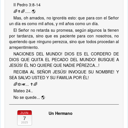
II Pedro 3:8-14
🌈✝️🌈..... 🌎
Mas, oh amados, no ignoréis esto: que para con el Señor
un día es como mil años, y mil años como un día.
El Señor no retarda su promesa, según algunos la tienen
por tardanza, sino que es paciente para con nosotros, no
queriendo que ninguno perezca, sino que todos procedan al
arrepentimiento.
NACIONES DEL MUNDO! DIOS ES EL CORDERO DE
DIOS QUE QUITA EL PECADO DEL MUNDO! BUSQUE A
JESÚS! ÉL NO QUIERE QUE NADIE PÉREZCA...!
RECIBA AL SEÑOR JESÚS! INVOQUE SU NOMBRE! Y
SEA SALVO USTED Y SU FAMILIA POR ÉL!
🌈🔯🎺... ✝️🌈
Mateo 24..
No se quede... 🌎
Un Hermano
JUIN
7
2025