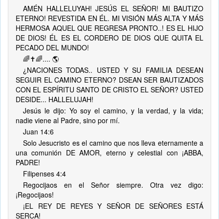
AMÉN HALLELUYAH! JESÚS EL SEÑOR! MI BAUTIZO
ETERNO! REVESTIDA EN ÉL. MI VISIÓN MÁS ALTA Y MÁS
HERMOSA AQUEL QUE REGRESA PRONTO..! ES EL HIJO
DE DIOS! ÉL ES EL CORDERO DE DIOS QUE QUITA EL
PECADO DEL MUNDO!
🌈✝️🌈.... 🌎
¿NACIONES TODAS.. USTED Y SU FAMILIA DESEAN
SEGUIR EL CAMINO ETERNO? DSEAN SER BAUTIZADOS
CON EL ESPÍRITU SANTO DE CRISTO EL SEÑOR? USTED
DESIDE... HALLELUJAH!
Jesús le dijo: Yo soy el camino, y la verdad, y la vida;
nadie viene al Padre, sino por mí.
Juan 14:6
Solo Jesucristo es el camino que nos lleva eternamente a
una comunión DE AMOR, eterno y celestial con ¡ABBA,
PADRE!
Filipenses 4:4
Regocijaos en el Señor siempre. Otra vez digo:
¡Regocijaos!
¡EL REY DE REYES Y SEÑOR DE SEÑORES ESTÁ
SERCA!