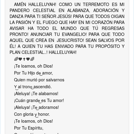
AMÉN HALLELUYAH! COMO UN TERREMOTO ES MI
PANDERO CELESTIAL EN ALABANZA, ADORACIÓN Y
DANZA PARA TI SEÑOR JESÚS! PARA QUE TODOS OIGAN
LA PASIÓN Y EL FUEGO QUE HAY EN MI CORAZÓN PARA
AVISAR HA TODO EL MUNDO QUE TÚ REGRESAS
PRONTO! ANUNCIAR TU EVANGELIO! PARA QUE TODO
AQUEL QUE CREA EN JESUCRISTO! SEAN SALVOS POR
ÉL! A QUIEN TU HAS ENVIADO PARA TU PROPÓSITO Y
PLAN CELESTIAL..! HALLELUYAH!
🌈🧡✝️🧡🌈
¡Te loamos, oh Dios!
Por Tu Hijo de͜ amor,
Quien murió por salvarnos
Y͜ al trono͜ ascendió.
¡Aleluya! ¡Te alabamos!
¡Cuán grande͜ es Tu amor!
¡Aleluya! ¡Te͜ adoramos!
Con gloria y͜ honor.
¡Te loamos, oh Dios!
Por Tu Espíritu,