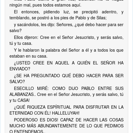
ningún mal, pues todos estamos aquí.
El entonces, pidiendo luz, se precipitó adentro, y
temblando, se postró a los pies de Pablo y de Silas;
y sacándolos, les dijo: Señores, ¿qué debo hacer para ser
salvo?
Ellos dijeron: Cree en el Señor Jesucristo, y serás salvo,
tú y tu casa.
Y le hablaron la palabra del Señor a él y a todos los que
estaban en su casa.
¿USTED CREE EN AQUEL A QUIÉN EL SEÑOR HA
ENVIADO?
¿SE HA PREGUNTADO QUÉ DEBO HACER PARA SER
SALVO?
ESECILLO MIRÉ: COMO DIJO PABLO ENTRE SUS
ALABANZAS.. Cree en el Señor Jesucristo, y serás salvo, tú
y tu CASA!
¿QUÉ RIQUEZA ESPÍRITUAL PARA DISFRUTAR EN LA
ETERNIDAD CON ÉL! HALLELUYAH!
PODEROSO ES DIOS! CAPAZ DE HACER LAS COSAS
MUCHO MÁS ABUNDANTEMENTE DE LO QUE PEDIMOS
O ENTENDEMOS..