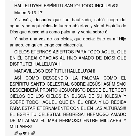
HALLELUYAH! ESPÍRITU SANTO! TODO-INCLUSIVO!
Mateo 3:16-17
Y Jesús, después que fue bautizado, subió luego del
agua; y he aquí cielos le fueron abiertos, y vio al Espíritu de
Dios que descendía como paloma, y venía sobre él.
Y hubo una voz de los cielos, que decía: Este es mi Hijo
amado, en quien tengo complacencia.
CIELOS ETERNOS ABIERTOS PARA TODO AQUEL QUE
EN ÉL CREA! GRACIAS AL HIJO AMADO DE DIOS! QUE
DISFRUTE! HALLELUYAH!
MARAVILLOSO ESPÍRITU! HALLELUYAH!
ASÍ COMO DESCENDIÓ LA PALOMA COMO EL
ESPÍRITU SANTO CELESTIAL SOBRE JESÚS! ASÍ MISMO
DESCENDERÁ PRONTO JESUCRISTO DESDE EL TERCER
CIELOS DE LOS CIELOS EN BUSCA DE SU IGLESIA Y
SOBRE TODO AQUEL QUE EN ÉL CREA Y LO RECIBA
PARA ESTAR ETERNAMENTE CON ÉL EN LAS ALTURAS!!!
EL ESPÍRITU CELESTIAL REGRESA! HERMOSO AMADO
DE MI ALMA! EL MÁS HERMOSO ENTRE MILLARES Y
MILLARES!
🌈🔯🧡✝️🌈