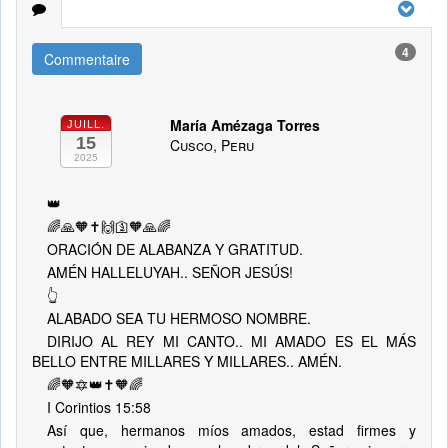
4
Commentaire
María Amézaga Torres
JUILL.
15
Cusco, Peru
2025
👑
🌈🙏🧡✝️🙌🛐🧡🙏🌈
ORACIÓN DE ALABANZA Y GRATITUD.
AMÉN HALLELUYAH.. SEÑOR JESÚS!
👆
ALABADO SEA TU HERMOSO NOMBRE.
DIRIJO AL REY MI CANTO.. MI AMADO ES EL MÁS
BELLO ENTRE MILLARES Y MILLARES.. AMÉN.
🌈🧡🔯👑✝️🧡🌈
I Corintios 15:58
Así que, hermanos míos amados, estad firmes y