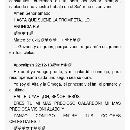
constantes, creciendo en la obra del Señor siempre,
sabiendo que vuestro trabajo en el Señor no es en vano.
Amén Señor amado.
HASTA QUE SUENE LA TROMPETA.. LO
ANUNCIA Re!
🌈🔯🧡✝️🌈
Mateo 5:10-12🌈🧡🔯💙🇮🇱💙✝️🧡🌈
... Gozaos y alegraos, porque vuestro galardón es grande
en los cielos...
Apocalipsis 22:12-13🌈🔯✝️🕎🌈
He aquí yo vengo pronto, y mi galardón conmigo, para
recompensar a cada uno según sea su obra.
Yo soy el Alfa y la Omega, el principio y el fin, el primero y
el último.
HALLELUYAH! ¡OH, SEÑOR JESÚS!
ERES TÚ MI MÁS PRECIOSO GALARDÓN! MI MÁS
PRECIOSA VISIÓN! ALABÓ Y
DANZO CONTIGO ENTRE TUS COLORES
CELESTIALES..!
🌈💙🧡🔯✝️🧡💜🌈