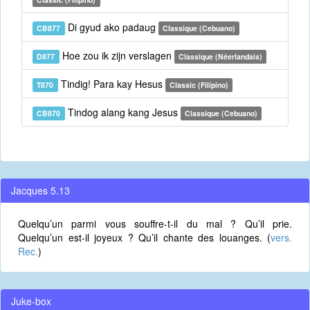
Di gyud ako padaug
CB877
Classique (Cebuano)
Hoe zou ik zijn verslagen
D877
Classique (Néerlandais)
Tindig! Para kay Hesus
T870
Classic (Filipino)
Tindog alang kang Jesus
CB870
Classique (Cebuano)
Jacques 5.13
Quelqu’un parmi vous souffre-t-il du mal ? Qu’il prie.
Quelqu’un est-il joyeux ? Qu’il chante des louanges. (
vers.
Rec.
)
Juke-box