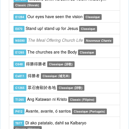
Classic (Slovak)
Our eyes have seen the vision
E1284
Classique
Stand up! stand up for Jesus
E870
Classique
The Meal Offering Church Life
NS590
Nouveaux Chants
The churches are the Body
E1265
Classique
得勝得勝者
C648
Classique (詩歌)
得勝者
Cs811
Classique (補充本)
眾召會顯於各地
C1265
Classique (詩歌)
Ang Katawan ni Kristo
T1265
Classic (Filipino)
Avante, avante, ó santos
P412
Classique (Portugais)
Di ako patatalo, dahil sa Kalbaryo
T877
Classic (Filipino)