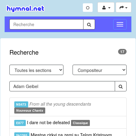
Toggle
Navigati
Recherche
17
From all the young descendants
NS473
Nouveaux Chants
I dare not be defeated
E877
Classique
Miestne cirkvi na zemi su Telom Kristovym
Sk1265