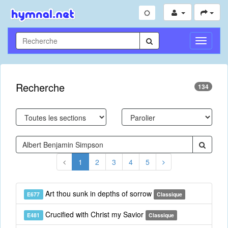
Toggle
Navigati
Recherche
134
1
2
3
4
5
Art thou sunk in depths of sorrow
E677
Classique
Crucified with Christ my Savior
E481
Classique