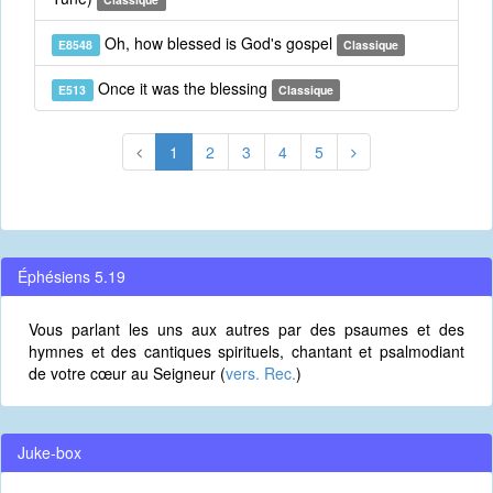
Oh, how blessed is God's gospel
E8548
Classique
Once it was the blessing
E513
Classique
1
2
3
4
5
Éphésiens 5.19
Vous parlant les uns aux autres par des psaumes et des
hymnes et des cantiques spirituels, chantant et psalmodiant
de votre cœur au Seigneur (
vers. Rec.
)
Juke-box