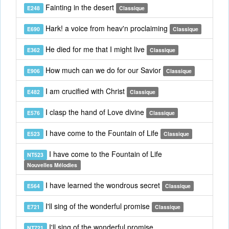
Fainting in the desert
E248
Classique
Hark! a voice from heav'n proclaiming
E690
Classique
He died for me that I might live
E362
Classique
How much can we do for our Savior
E906
Classique
I am crucified with Christ
E482
Classique
I clasp the hand of Love divine
E576
Classique
I have come to the Fountain of Life
E523
Classique
I have come to the Fountain of Life
NT523
Nouvelles Mélodies
I have learned the wondrous secret
E564
Classique
I'll sing of the wonderful promise
E721
Classique
I'll sing of the wonderful promise
NT721