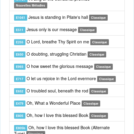
Nouvelles Mélodies
Jesus is standing in Pilate's hall
E1041
Classique
Jesus only is our message
E511
Classique
O Lord, breathe Thy Spirit on me
E255
Classique
O doubting, struggling Christian
E650
Classique
O how sweet the glorious message
E993
Classique
O let us rejoice in the Lord evermore
E717
Classique
O troubled soul, beneath the rod
E652
Classique
Oh, What a Wonderful Place
E479
Classique
Oh, how I love this blessed Book
E805
Classique
Oh, how I love this blessed Book (Alternate
E805b
Tune)
Classique