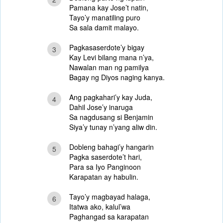
Pamana kay Jose’t natin,
Tayo’y manatiling puro
Sa sala damit malayo.
Pagkasaserdote’y bigay
3
Kay Levi bilang mana n’ya,
Nawalan man ng pamilya
Bagay ng Diyos naging kanya.
Ang pagkahari’y kay Juda,
4
Dahil Jose’y inaruga
Sa nagdusang si Benjamin
Siya’y tunay n’yang aliw din.
Dobleng bahagi’y hangarin
5
Pagka saserdote’t hari,
Para sa Iyo Panginoon
Karapatan ay habulin.
Tayo’y magbayad halaga,
6
Itatwa ako, kalul’wa
Paghangad sa karapatan