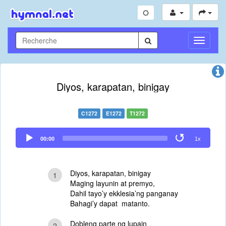
Toggle
Navigati
Diyos, karapatan, binigay
C1272
E1272
T1272
Audio
00:00
1x
Player
Diyos, karapatan, binigay
1
Maging layunin at premyo,
Dahil tayo’y ekklesia’ng panganay
Bahagi’y dapat matanto.
Dobleng parte ng lupain
2