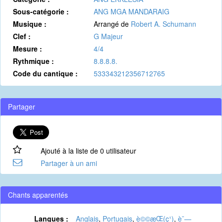
Sous-catégorie :
ANG MGA MANDARAIG
Musique :
Arrangé de
Robert A. Schumann
Clef :
G Majeur
Mesure :
4/4
Rythmique :
8.8.8.8.
Code du cantique :
533343212356712765
Partager
Ajouté à la liste de 0 utilisateur
Partager à un ami
Chants apparentés
Langues :
Anglais
,
Portugais
,
è©©æ­Œ(ç¹)
,
è¯—