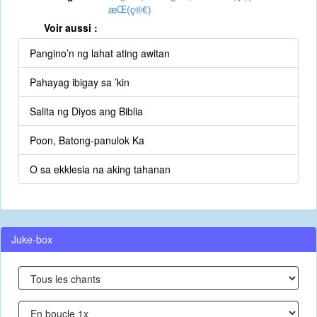
æ­Œ(ç®€)
Voir aussi :
Pangino’n ng lahat ating awitan
Pahayag ibigay sa ’kin
Salita ng Diyos ang Biblia
Poon, Batong-panulok Ka
O sa ekklesia na aking tahanan
Juke-box