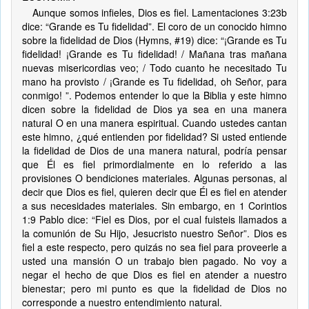
Aunque somos infieles, Dios es fiel. Lamentaciones 3:23b
dice: “Grande es Tu fidelidad”. El coro de un conocido himno
sobre la fidelidad de Dios (Hymns, #19) dice: “¡Grande es Tu
fidelidad! ¡Grande es Tu fidelidad! / Mañana tras mañana
nuevas misericordias veo; / Todo cuanto he necesitado Tu
mano ha provisto / ¡Grande es Tu fidelidad, oh Señor, para
conmigo! ”. Podemos entender lo que la Biblia y este himno
dicen sobre la fidelidad de Dios ya sea en una manera
natural O en una manera espiritual. Cuando ustedes cantan
este himno, ¿qué entienden por fidelidad? Si usted entiende
la fidelidad de Dios de una manera natural, podría pensar
que Él es fiel primordialmente en lo referido a las
provisiones O bendiciones materiales. Algunas personas, al
decir que Dios es fiel, quieren decir que Él es fiel en atender
a sus necesidades materiales. Sin embargo, en 1 Corintios
1:9 Pablo dice: “Fiel es Dios, por el cual fuisteis llamados a
la comunión de Su Hijo, Jesucristo nuestro Señor”. Dios es
fiel a este respecto, pero quizás no sea fiel para proveerle a
usted una mansión O un trabajo bien pagado. No voy a
negar el hecho de que Dios es fiel en atender a nuestro
bienestar; pero mi punto es que la fidelidad de Dios no
corresponde a nuestro entendimiento natural.