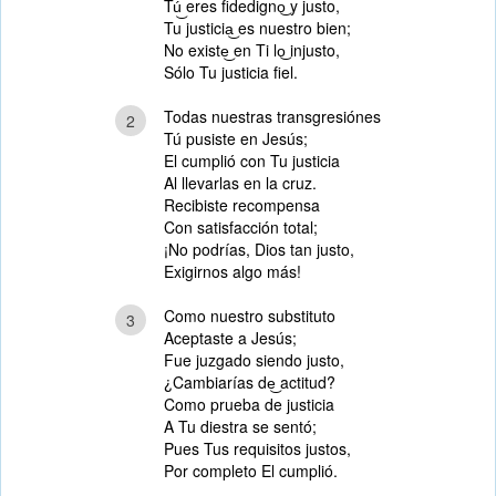
Tú͜ eres fidedigno͜ y justo,
Tu justicia͜ es nuestro bien;
No existe͜ en Ti lo͜ injusto,
Sólo Tu justicia fiel.
Todas nuestras transgresiónes
2
Tú pusiste en Jesús;
El cumplió con Tu justicia
Al llevarlas en la cruz.
Recibiste recompensa
Con satisfacción total;
¡No podrías, Dios tan justo,
Exigirnos algo más!
Como nuestro substituto
3
Aceptaste a Jesús;
Fue juzgado siendo justo,
¿Cambiarías de͜ actitud?
Como prueba de justicia
A Tu diestra se sentó;
Pues Tus requisitos justos,
Por completo El cumplió.