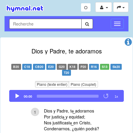
Toggle
Navigati
Dios y Padre, te adoramos
B20
C18
CB20
E20
G20
K18
P20
R16
S13
Sk20
T20
Piano (texte entier)
Piano (Couplet)
Audio
00:00
1x
Player
Dios y Padre, te͜ adoramos
1
Por justicia͜ y equidad;
Nos justificaste͜ en Cristo,
Condenarnos, ¿quién podrá?