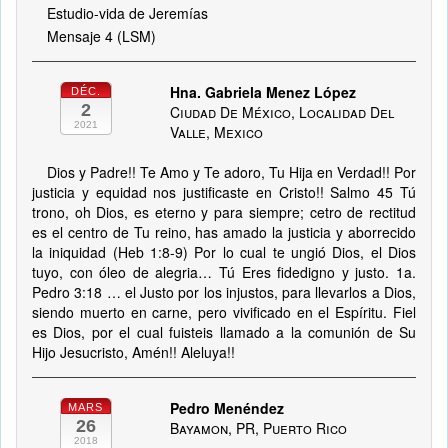
Estudio-vida de Jeremías
Mensaje 4 (LSM)
Hna. Gabriela Menez López
DÉC.
2
Ciudad De México, Localidad Del
2021
Valle, Mexico
Dios y Padre!! Te Amo y Te adoro, Tu Hija en Verdad!! Por
justicia y equidad nos justificaste en Cristo!! Salmo 45 Tú
trono, oh Dios, es eterno y para siempre; cetro de rectitud
es el centro de Tu reino, has amado la justicia y aborrecido
la iniquidad (Heb 1:8-9) Por lo cual te ungió Dios, el Dios
tuyo, con óleo de alegria… Tú Eres fidedigno y justo. 1a.
Pedro 3:18 … el Justo por los injustos, para llevarlos a Dios,
siendo muerto en carne, pero vivificado en el Espíritu. Fiel
es Dios, por el cual fuisteis llamado a la comunión de Su
Hijo Jesucristo, Amén!! Aleluya!!
Pedro Menéndez
MARS
26
Bayamon, PR, Puerto Rico
2018