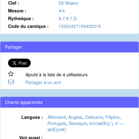
Clef :
Eb Majeur
Mesure :
4/4
Rythmique :
8.7.8.7.D.
Code du cantique :
12324327165432315
Partager
Ajouté à la liste de 4 utilisateurs
Partager à un ami
Chants apparentés
Langues :
Allemand
,
Anglais
,
Cebuano
,
Filipino
,
Portugais
,
Slovaque
,
è©©æ­Œ(ç¹)
,
è¯—
æ­Œ(ç®€)
Voir aussi :