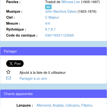
Paroles :
Traduit de
Witness Lee
(1905-1997)
bio
Musique :
John Bacchus Dykes
(1823-1876)
Clef :
C Majeur
Mesure :
4/4
Rythmique :
8.7.8.7.
Code du cantique :
536176531123565
Partager
Ajouté à la liste de 0 utilisateur
Partager à un ami
Chants apparentés
Langues :
Allemand
,
Anglais
,
Cebuano
,
Filipino
,