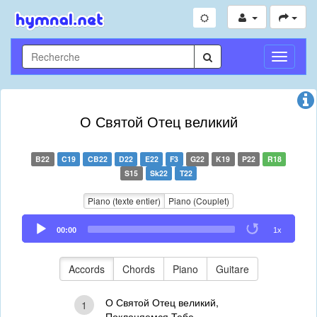
Toggle
Navigati
О Святой Отец великий
B22
C19
CB22
D22
E22
F3
G22
K19
P22
R18
S15
Sk22
T22
Piano (texte entier)
Piano (Couplet)
Audio
00:00
1x
Player
Accords
Chords
Piano
Guitare
О Святой Отец великий,
1
Поклоняемся Тебе,