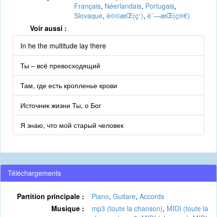
Français
,
Néerlandais
,
Portugais
,
Slovaque
,
è©©æ­Œ(ç¹)
,
è¯—æ­Œ(ç®€)
Voir aussi :
In he the multitude lay there
Ты – всё превосходящий
Там, где есть кропленье крови
Источник жизни Ты, о Бог
Я знаю, что мой старый человек
Téléchargements
Partition principale :
Piano
,
Guitare
,
Accords
Musique :
mp3 (toute la chanson)
,
MIDI (toute la