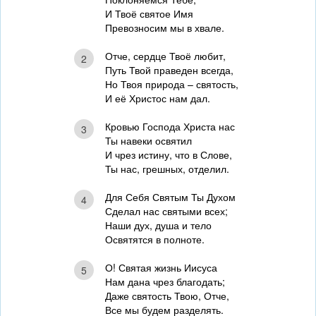
И Твоё святое Имя
Превозносим мы в хвале.
Отче, сердце Твоё любит,
2
Путь Твой праведен всегда,
Но Твоя природа – святость,
И её Христос нам дал.
Кровью Господа Христа нас
3
Ты навеки освятил
И чрез истину, что в Слове,
Ты нас, грешных, отделил.
Для Себя Святым Ты Духом
4
Сделал нас святыми всех;
Наши дух, душа и тело
Освятятся в полноте.
О! Святая жизнь Иисуса
5
Нам дана чрез благодать;
Даже святость Твою, Отче,
Все мы будем разделять.