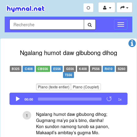
Toggle
Navigati
Ngalang humot daw gibubong dihog
B325
C408
CB556
E556
G556
K408
P556
R410
S260
T556
Piano (texte entier)
Piano (Couplet)
Audio
00:00
1x
Player
Ngalang humot daw gibubong dihog;
1
Gugmang ma’yo pa’s bino, daniha!
Kon sundon namong tunob sa panon,
Makaapil’s ambitay’s gugma Mo.