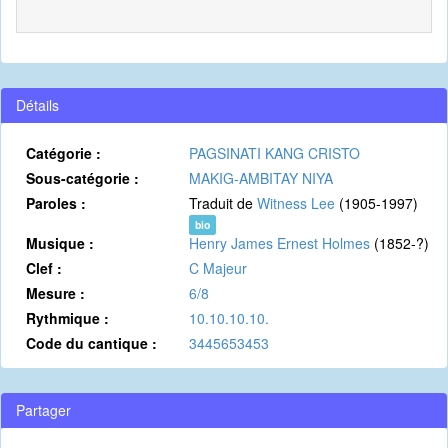
Détails
Catégorie :
PAGSINATI KANG CRISTO
Sous-catégorie :
MAKIG-AMBITAY NIYA
Paroles :
Traduit de
Witness Lee
(1905-1997)
bio
Musique :
Henry James Ernest Holmes
(1852-?)
Clef :
C Majeur
Mesure :
6/8
Rythmique :
10.10.10.10.
Code du cantique :
3445653453
Partager