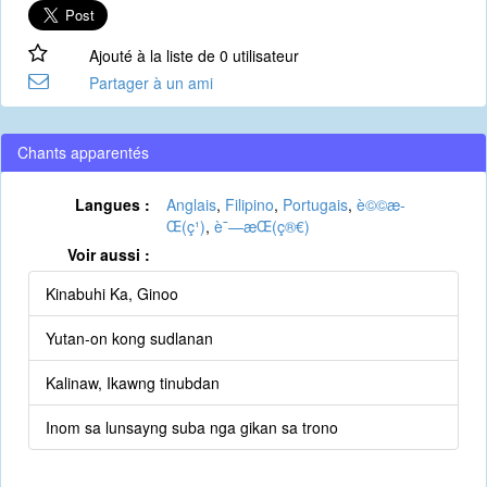
Ajouté à la liste de 0 utilisateur
Partager à un ami
Chants apparentés
Langues :
Anglais
,
Filipino
,
Portugais
,
è©©æ­
Œ(ç¹)
,
è¯—æ­Œ(ç®€)
Voir aussi :
Kinabuhi Ka, Ginoo
Yutan-on kong sudlanan
Kalinaw, Ikawng tinubdan
Inom sa lunsayng suba nga gikan sa trono