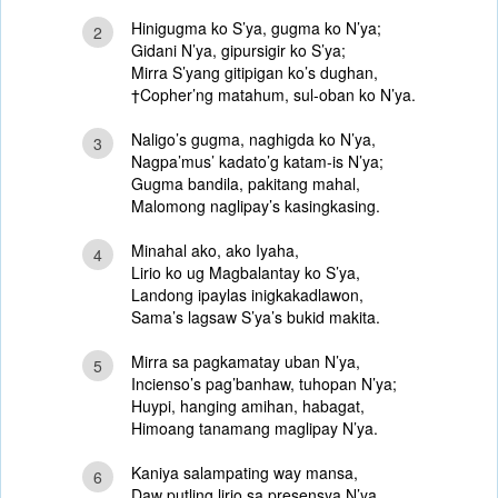
Hinigugma ko S’ya, gugma ko N’ya;
2
Gidani N’ya, gipursigir ko S’ya;
Mirra S’yang gitipigan ko’s dughan,
†Copher’ng matahum, sul-oban ko N’ya.
Naligo’s gugma, naghigda ko N’ya,
3
Nagpa’mus’ kadato’g katam-is N’ya;
Gugma bandila, pakitang mahal,
Malomong naglipay’s kasingkasing.
Minahal ako, ako Iyaha,
4
Lirio ko ug Magbalantay ko S’ya,
Landong ipaylas inigkakadlawon,
Sama’s lagsaw S’ya’s bukid makita.
Mirra sa pagkamatay uban N’ya,
5
Incienso’s pag’banhaw, tuhopan N’ya;
Huypi, hanging amihan, habagat,
Himoang tanamang maglipay N’ya.
Kaniya salampating way mansa,
6
Daw putling lirio sa presensya N’ya,