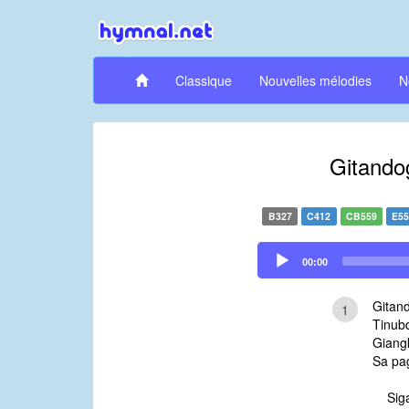
Classique
Nouvelles mélodies
N
Gitando
B327
C412
CB559
E5
Audio
00:00
Player
Gitan
1
Tinub
Giang
Sa pa
Sig