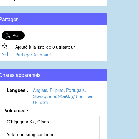
Partager
Ajouté à la liste de 0 utilisateur
Partager à un ami
Chants apparentés
Langues :
Anglais
,
Filipino
,
Portugais
,
Slovaque
,
è©©æ­Œ(ç¹)
,
è¯—æ­
Œ(ç®€)
Voir aussi :
Gihigugma Ka, Ginoo
Yutan-on kong sudlanan