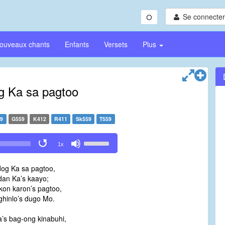
Se connecter/
ouveaux chants
Enfants
Versets
Plus
g Ka sa pagtoo
59
G559
K412
R411
Sk559
T559
Use
1x
Up/Down
Arrow
dog Ka sa pagtoo,
keys
dan Ka’s kaayo;
to
kon karon’s pagtoo,
increase
ghinlo’s dugo Mo.
or
decrease
a’s bag-ong kinabuhi,
volume.