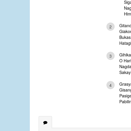
Sig
Nag
Him
Gitan
2
Giako
Bukas
Hatagi
Gihika
3
O Hari
Nagda
Sakay
Grasy
4
Gisan
Pasig
Pabilin