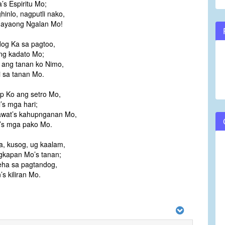
a’s Espiritu Mo;
hinlo, nagputli nako,
ayaong Ngalan Mo!
dog Ka sa pagtoo,
ng kadato Mo;
 ang tanan ko Nimo,
 sa tanan Mo.
p Ko ang setro Mo,
’s mga hari;
wat’s kahupnganan Mo,
’s mga pako Mo.
a, kusog, ug kaalam,
gkapan Mo’s tanan;
eha sa pagtandog,
’s kiliran Mo.