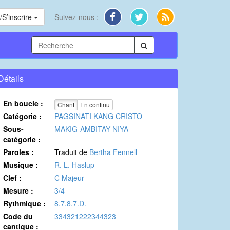
S’inscrire
Suivez-nous :
Détails
En boucle :
Chant
En continu
Catégorie :
PAGSINATI KANG CRISTO
Sous-
MAKIG-AMBITAY NIYA
catégorie :
Paroles :
Traduit de
Bertha Fennell
Musique :
R. L. Haslup
Clef :
C Majeur
Mesure :
3/4
Rythmique :
8.7.8.7.D.
Code du
334321222344323
cantique :