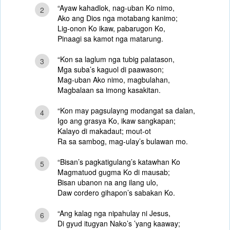
“Ayaw kahadlok, nag-uban Ko nimo,
2
Ako ang Dios nga motabang kanimo;
Lig-onon Ko ikaw, pabarugon Ko,
Pinaagi sa kamot nga matarung.
“Kon sa laglum nga tubig palatason,
3
Mga suba’s kaguol di paawason;
Mag-uban Ako nimo, magbulahan,
Magbalaan sa imong kasakitan.
“Kon may pagsulayng modangat sa dalan,
4
Igo ang grasya Ko, ikaw sangkapan;
Kalayo di makadaut; mout-ot
Ra sa sambog, mag-ulay’s bulawan mo.
“Bisan’s pagkatigulang’s katawhan Ko
5
Magmatuod gugma Ko di mausab;
Bisan ubanon na ang ilang ulo,
Daw cordero gihapon’s sabakan Ko.
“Ang kalag nga nipahulay ni Jesus,
6
Di gyud itugyan Nako’s ’yang kaaway;