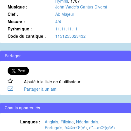
Hymns
, 1787
Musique :
John Wade's Cantus Diversi
Clef :
Ab Majeur
Mesure :
4/4
Rythmique :
11.11.11.11.
Code du cantique :
1151255323432
Partager
Ajouté à la liste de 0 utilisateur
Partager à un ami
Chants apparentés
Langues :
Anglais
,
Filipino
,
Néerlandais
,
Portugais
,
è©©æ­Œ(ç¹)
,
è¯—æ­Œ(ç®€)