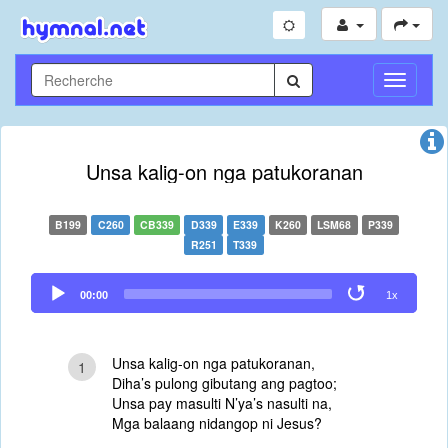
Toggle
Navigati
Unsa kalig-on nga patukoranan
B199
C260
CB339
D339
E339
K260
LSM68
P339
R251
T339
Audio
00:00
1x
Player
Unsa kalig-on nga patukoranan,
1
Diha’s pulong gibutang ang pagtoo;
Unsa pay masulti N’ya’s nasulti na,
Mga balaang nidangop ni Jesus?