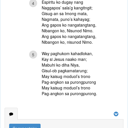
Espiritu ko dugay nang
4
Naggapos’ sala’g kangitngit;
Gisug-an sa Imong mata,
Nagmata, puno’s kahayag;
Ang gapos ko nangatangtang,
Nibangon ko, Nisunod Nimo.
Ang gapos ko nangatangtang,
Nibangon ko, nisunod Nimo.
Way paghukom kahadlokan,
5
Kay si Jesus naako man;
Mabuhi ko diha Niya,
Gisul-ob pagkamatarung;
May kaisug moduol’s trono
Pag-angkon sa purongpurong
May kaisug moduol’s trono
Pag-angkon sa purongpurong.