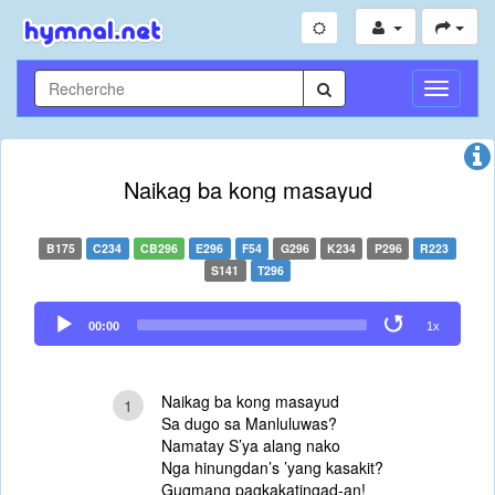
Toggle
Navigati
Naikag ba kong masayud
B175
C234
CB296
E296
F54
G296
K234
P296
R223
S141
T296
Audio
00:00
1x
Player
Naikag ba kong masayud
1
Sa dugo sa Manluluwas?
Namatay S’ya alang nako
Nga hinungdan’s ’yang kasakit?
Gugmang pagkakatingad-an!