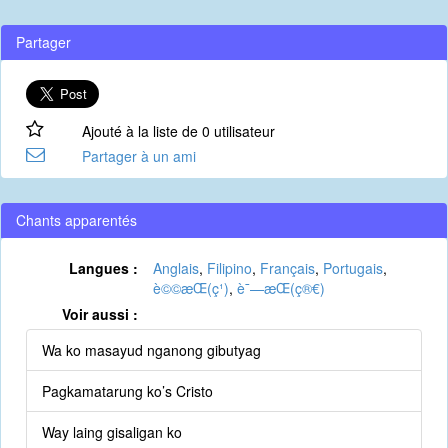
Partager
Ajouté à la liste de 0 utilisateur
Partager à un ami
Chants apparentés
Langues :
Anglais
,
Filipino
,
Français
,
Portugais
,
è©©æ­Œ(ç¹)
,
è¯—æ­Œ(ç®€)
Voir aussi :
Wa ko masayud nganong gibutyag
Pagkamatarung ko’s Cristo
Way laing gisaligan ko