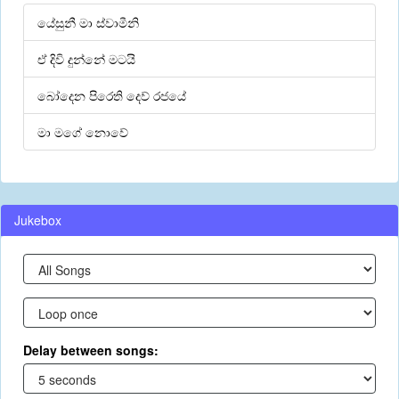
යේසුනී මා ස්වාමීනි
ඒ දිවි දුන්නේ මටයි
බෝදෙන පිරෙති දෙව් රජයේ
මා මගේ නොවේ
Jukebox
Delay between songs: