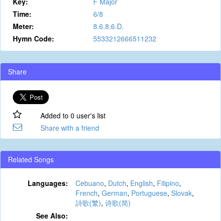
Key:
F Major
Time:
6/8
Meter:
8.6.8.6.D.
Hymn Code:
5533212666511232
Share
Added to 0 user's list
Share with a friend
Related Songs
Languages:
Cebuano
,
Dutch
,
English
,
Filipino
,
French
,
German
,
Portuguese
,
Slovak
,
詩歌(繁)
,
诗歌(简)
See Also: