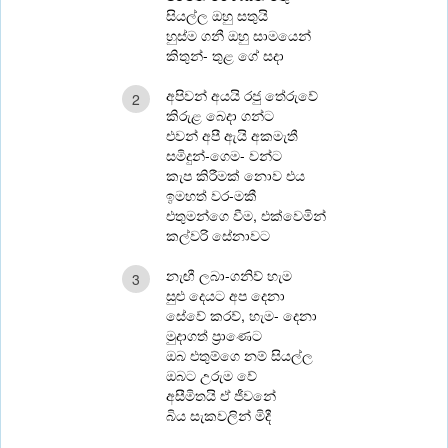
සියල්ල ඔහු සතුයි
හුස්ම ගනී ඔහු සාමයෙන්
කිතුන්- තුළ ගේ සදා
අපිවන් අයයි රජු තේරුවේ
2
කිරුළ බෙදා ගන්ට
එවන් අපී ඇයි අකමැතී
සමිදුන්-ගෙම- වන්ට
කැප කිරීමක් නොව එය
ඉමහත් වර-මකී
එතුමන්ගෙ වීම, එක්වෙමින්
කල්වරි සේනාවට
නැඟී ලබා-ගනිව් හැම
3
සුළු දෙයට අප දෙනා
‍සේවේ කරව්, හැම- දෙනා
මුදාගත් ප්‍රාණෙට
ඔබ එතුම්ගෙ නම් සියල්ල
ඔබට උරුම වේ
අසීමිතයි ඒ ජීවනේ
බිය සැකවලින් මිදී