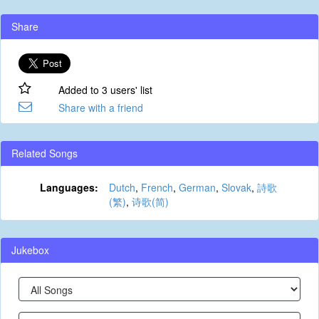
Share
Added to 3 users' list
Share with a friend
Related Songs
Languages:
Dutch
,
French
,
German
,
Slovak
,
詩歌
(繁)
,
诗歌(简)
Jukebox