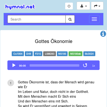
Toggle
Navigati
Gottes Ökonomie
Cs1004
D49
F215
LSM283
NS180
NS180de
Sk3024
Audio
00:00
1x
Player
Gottes Ökonomie ist, dass der Mensch wird genau
1
wie Er
Im Leben und Natur, doch nicht in der Gottheit.
Mit dem Menschen macht Er Sich eins
Und den Menschen eins mit Sich.
So wird Er vergrößert und erweitert in Seinem