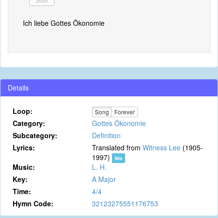
2020
Ich liebe Gottes Ökonomie
Details
Loop:
Song
Forever
Category:
Gottes Ökonomie
Subcategory:
Definition
Lyrics:
Translated from
Witness Lee
(1905-
1997)
bio
Music:
L. H.
Key:
A Major
Time:
4/4
Hymn Code:
32123275551176753