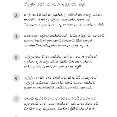
නිවුණූ- හදක්, සන-සනා අනුකම්පා දෙනා
නැති කර මගේ කැමැත්ත, ඉ-ක්මන් හා සෙල-වෙනා
3
කරන්ට මහත් වූ දේවල් සොයන්ට රහස් දේ
බිළිදෙකු ලෙසේ- මට සළකන්න - මග පෙන්-වා නිතී
කොතැන කුමන තත්ත්වයේ - සිටිනා මුත් මා ලොවේ
4
සහභාගිකමින් ඉන්නෙමී වපුරන්ට සිත් අනුන්
යටත්කමින් සමි-ඳුන්ට කරනා වැඩක් ඇතේ
ඉල්ලන්නෙමි මා ශක්තිය, ඔබ නෑ නොදී ඉන්නේ
5
ඉන්නා තුරා ලොවේ ජී-වත්ව ඔබ හා ඉන්නට
මහීමය ඔබ-ට නම් මට සුළු ඉඩක් ඇතී
ඉල්ලිය හැකි- නම් නැති දෙයක් ආසිරි කුසලානේ
6
ඉල්ලමි ප්‍රේමෙන් පිරෙන්ට ඔබට මාගෙ ආත්මේ
ප්‍රසන්න කරන්නටයි සේවාව දෙන්ට නොවේ
බාධක ඇත්තේ හැම මා-ර්ගයේ ඉවසීම ඕනෑ වේ
7
කුරුසෙයි හැම- තැන ඇත්තේ, දැඩි යාඥා ඕනෑ වේ
එනමුත් හද- යැපෙනා ඔබෙන් ප්‍රීතී වන්නේ නිතී