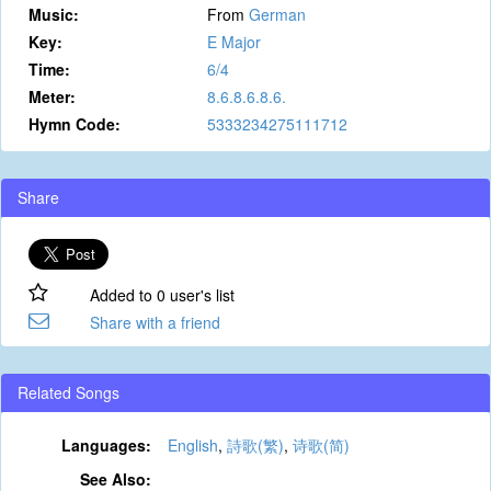
Music:
From
German
Key:
E Major
Time:
6/4
Meter:
8.6.8.6.8.6.
Hymn Code:
5333234275111712
Share
Added to 0 user's list
Share with a friend
Related Songs
Languages:
English
,
詩歌(繁)
,
诗歌(简)
See Also: