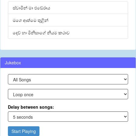
ස්වාමීන් මා එඩේරාය
මගෙ ආත්මෙ තුළින්
දෙව් හා මිනිසාගේ නියම කථාව
Jukebox
Delay between songs:
Start Playing