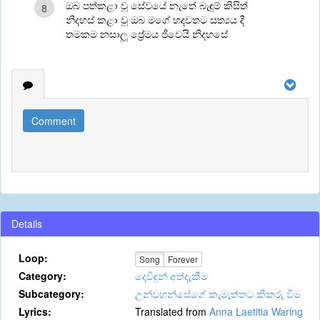
ඔබ පත්කළා වූ සේවයේ නැතේ බැඳුම් කිසිත්
8
නිදහස් කළා වූ ඔබ මගේ හදවතට සත්‍යය දී
තමකම නසාලූ ප්‍රේමය ජීවෙයි නිදහසේ
Comment
Details
Loop:
Song
Forever
Category:
දෙවිඳුන් අත්දැකීම
Subcategory:
උන්වහන්සේගේ කැමැත්තට කීකරු වීම
Lyrics:
Translated from
Anna Laetitia Waring