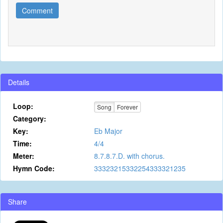
Comment
Details
Loop:
Song
Forever
Category:
Key:
Eb Major
Time:
4/4
Meter:
8.7.8.7.D. with chorus.
Hymn Code:
33323215332254333321235
Share