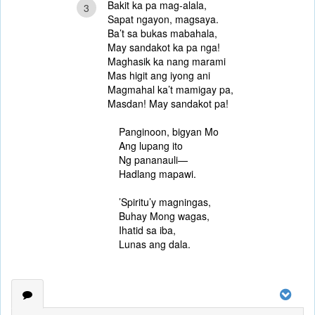
Bakit ka pa mag-alala,
3
Sapat ngayon, magsaya.
Ba’t sa bukas mabahala,
May sandakot ka pa nga!
Maghasik ka nang marami
Mas higit ang iyong ani
Magmahal ka’t mamigay pa,
Masdan! May sandakot pa!
Panginoon, bigyan Mo
Ang lupang ito
Ng pananauli—
Hadlang mapawi.
’Spiritu’y magningas,
Buhay Mong wagas,
Ihatid sa iba,
Lunas ang dala.