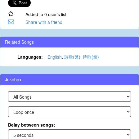
Added to 0 user's list
Share with a friend
Related Songs
Languages:
English
,
詩歌(繁)
,
诗歌(简)
Jukebox
Delay between songs: