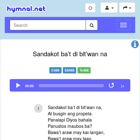
Toggle
Navigati
Sandakot ba’t di bit’wan na
C488
E8488
Tc488
Audio
00:00
1x
Player
Sandakot ba’t di bit’wan na,
1
At busgin ang propeta.
Panalapi Diyos bahala
Panustos maubos ba?
Bawa’t araw may kai-langan,
Bawa’t araw may laan.