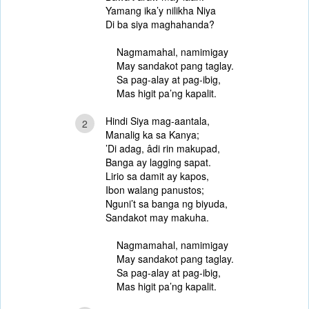
Yamang ika’y nilikha Niya
Di ba siya maghahanda?
Nagmamahal, namimigay
May sandakot pang taglay.
Sa pag-alay at pag-ibig,
Mas higit pa’ng kapalit.
Hindi Siya mag-aantala,
2
Manalig ka sa Kanya;
’Di adag, âdi rin makupad,
Banga ay lagging sapat.
Lirio sa damit ay kapos,
Ibon walang panustos;
Nguni’t sa banga ng biyuda,
Sandakot may makuha.
Nagmamahal, namimigay
May sandakot pang taglay.
Sa pag-alay at pag-ibig,
Mas higit pa’ng kapalit.