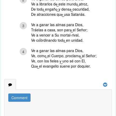
Ve a librarlos de͜ este mundo͜ atroz,
De todo͜ engaño͜ y densa͜ oscuridad,
De atracciones que͜ usa Satanás.
Ve a ganar las almas para Dios,
3
Tráelas a casa, son para͜ el Señor;
Ve a vencer a Su mortal-rival,
Ve co͡ordinando todo͜ en unidad.
Ve a ganar las almas para Dios,
4
Ve, como͜ el Cuerpo, proclama͜ al Señor;
Ve, con los fieles y͜ uno sé con El,
Que͜ el evangelio suene por doquier.
Comment