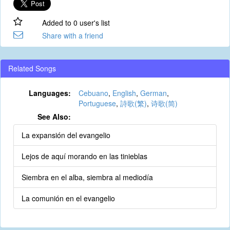
Added to 0 user's list
Share with a friend
Related Songs
Languages:
Cebuano
,
English
,
German
,
Portuguese
,
詩歌(繁)
,
诗歌(简)
See Also:
La expansión del evangelio
Lejos de aquí morando en las tinieblas
Siembra en el alba, siembra al mediodía
La comunión en el evangelio