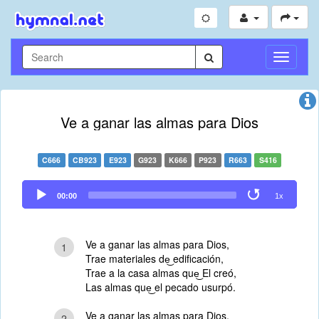
Toggle
Navigati
Ve a ganar las almas para Dios
C666
CB923
E923
G923
K666
P923
R663
S416
Audio
00:00
1x
Player
Ve a ganar las almas para Dios,
1
Trae materiales de͜ edificación,
Trae a la casa almas que͜ El creó,
Las almas que͜ el pecado usurpó.
Ve a ganar las almas para Dios,
2