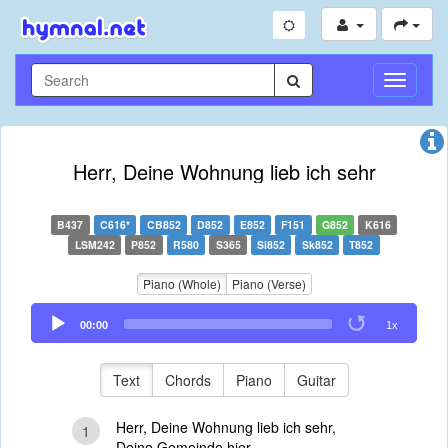
Toggle
Navigati
Herr, Deine Wohnung lieb ich sehr
B437
C616*
CB852
D852
E852
F151
G852
K616
LSM242
P852
R580
S365
Si852
Sk852
T852
Piano (Whole)
Piano (Verse)
Audio
00:00
1x
Player
Text
Chords
Piano
Guitar
Herr, Deine Wohnung lieb ich sehr,
1
Deine Gemeinde hier,