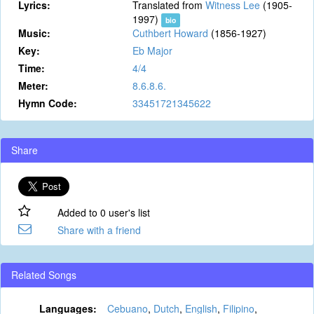
Lyrics:
Translated from
Witness Lee
(1905-
1997)
bio
Music:
Cuthbert Howard
(1856-1927)
Key:
Eb Major
Time:
4/4
Meter:
8.6.8.6.
Hymn Code:
33451721345622
Share
Added to 0 user's list
Share with a friend
Related Songs
Languages:
Cebuano
,
Dutch
,
English
,
Filipino
,