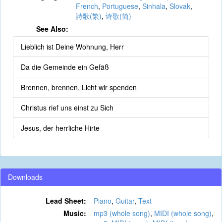
French
,
Portuguese
,
Sinhala
,
Slovak
,
詩歌(繁)
,
诗歌(简)
See Also:
Lieblich ist Deine Wohnung, Herr
Da die Gemeinde ein Gefäß
Brennen, brennen, Licht wir spenden
Christus rief uns einst zu Sich
Jesus, der herrliche Hirte
Downloads
Lead Sheet:
Piano
,
Guitar
,
Text
Music:
mp3 (whole song)
,
MIDI (whole song)
,