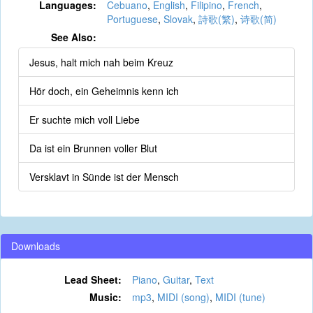
Languages:
Cebuano
,
English
,
Filipino
,
French
,
Portuguese
,
Slovak
,
詩歌(繁)
,
诗歌(简)
See Also:
Jesus, halt mich nah beim Kreuz
Hör doch, ein Geheimnis kenn ich
Er suchte mich voll Liebe
Da ist ein Brunnen voller Blut
Versklavt in Sünde ist der Mensch
Downloads
Lead Sheet:
Piano
,
Guitar
,
Text
Music:
mp3
,
MIDI (song)
,
MIDI (tune)