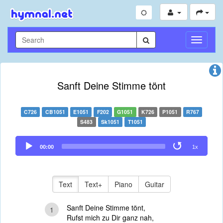
Toggle
Navigati
Sanft Deine Stimme tönt
C726
CB1051
E1051
F202
G1051
K726
P1051
R767
S483
Sk1051
T1051
Audio
00:00
1x
Player
Text
Text+
Piano
Guitar
Sanft Deine Stimme tönt,
1
Rufst mich zu Dir ganz nah,