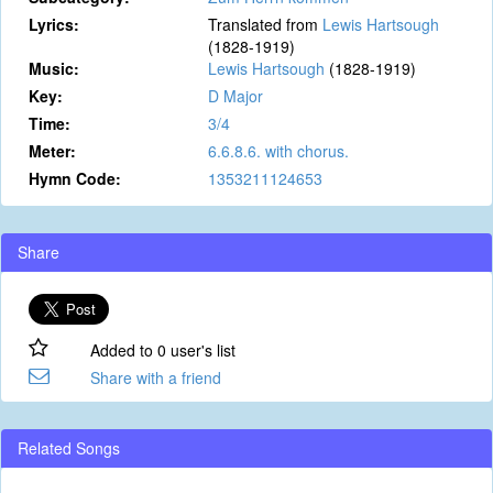
Lyrics:
Translated from
Lewis Hartsough
(1828-1919)
Music:
Lewis Hartsough
(1828-1919)
Key:
D Major
Time:
3/4
Meter:
6.6.8.6. with chorus.
Hymn Code:
1353211124653
Share
Added to 0 user's list
Share with a friend
Related Songs