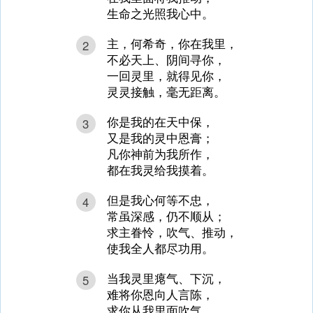
生命之光照我心中。
主，何希奇，你在我里，
2
不必天上、阴间寻你，
一回灵里，就得见你，
灵灵接触，毫无距离。
你是我的在天中保，
3
又是我的灵中恩膏；
凡你神前为我所作，
都在我灵给我摸着。
但是我心何等不忠，
4
常虽深感，仍不顺从；
求主眷怜，吹气、推动，
使我全人都尽功用。
当我灵里瘪气、下沉，
5
难将你恩向人言陈，
求你从我里面吹气，