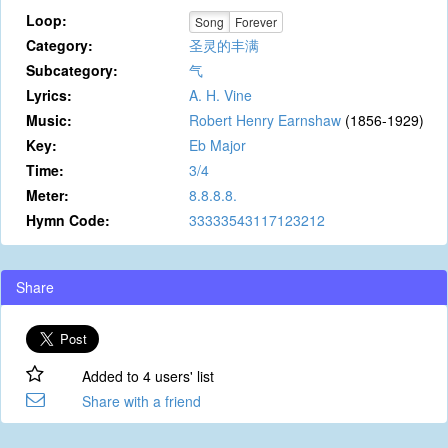
Loop:
Song
Forever
Category:
圣灵的丰满
Subcategory:
气
Lyrics:
A. H. Vine
Music:
Robert Henry Earnshaw
(1856-1929)
Key:
Eb Major
Time:
3/4
Meter:
8.8.8.8.
Hymn Code:
33333543117123212
Share
Added to 4 users' list
Share with a friend