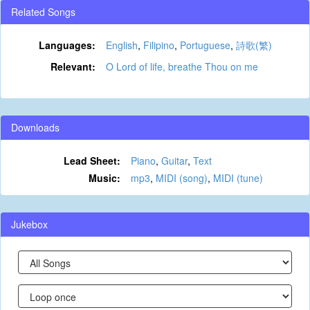
Related Songs
Languages:
English
,
Filipino
,
Portuguese
,
詩歌(繁)
Relevant:
O Lord of life, breathe Thou on me
Downloads
Lead Sheet:
Piano
,
Guitar
,
Text
Music:
mp3
,
MIDI (song)
,
MIDI (tune)
Jukebox