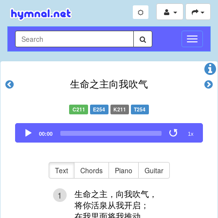
Toggle
Navigati
生命之主向我吹气
C211
E254
K211
T254
Audio
00:00
1x
Player
Text
Chords
Piano
Guitar
生命之主，向我吹气，
1
将你活泉从我开启；
在我里面将我推动，