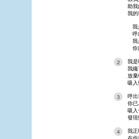
助我
我的
我
呼
我
你
我是
2
我纔
放棄
吸入
呼出
3
你已
吸入
發現
我正
4
在你