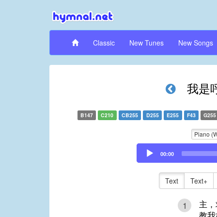
Classic
New Tunes
New Songs
我是
B147
C210
CB255
D255
E255
F43
G255
Piano (
Audio
00:00
Player
Text
Text+
主，
1
教我