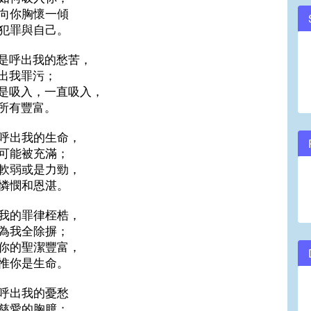
向你胸懷一傾
volume.
犯罪與自己。
是呼出我的愁苦，
出我罪污；
是吸入，一直吸入，
所有豐富。
呼出我的生命，
可能被充滿；
軟弱或是力勁，
憐憫和恩湛。
我的罪律桎梏，
為我全除摒；
你的聖潔豐富，
惟你是生命。
呼出我的憂愁
慈愛的胸臆；