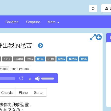
Children
Scripture
More
呼出我的愁苦
K210
LSM48
P255
R194
S119
Si255
Sk255
T255
Whole)
Piano (Verse)
Use
1x
Up/Down
Arrow
keys
Chords
Piano
Guitar
to
increase
求你向我吹聖靈，
or
如何吸入你；
decrease