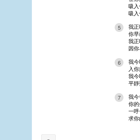
吸入
吸入
我正
5
你早
我正
因你
我今
6
入你
我今
平靜
我今
7
你的
一呼
求你