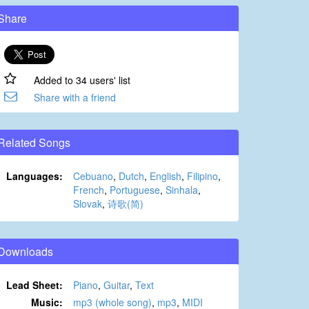
Share
Added to 34 users' list
Share with a friend
Related Songs
Languages:
Cebuano
,
Dutch
,
English
,
Filipino
,
French
,
Portuguese
,
Sinhala
,
Slovak
,
诗歌(简)
Downloads
Lead Sheet:
Piano
,
Guitar
,
Text
Music:
mp3 (whole song)
,
mp3
,
MIDI