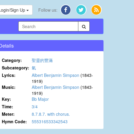
Login/Sign Up
Follow us:
Details
Category:
聖靈的豐滿
Subcategory:
氣
Lyrics:
Albert Benjamin Simpson
(1843-
1919)
Music:
Albert Benjamin Simpson
(1843-
1919)
Key:
Bb Major
Time:
3/4
Meter:
8.7.8.7. with chorus.
Hymn Code:
555316533342543