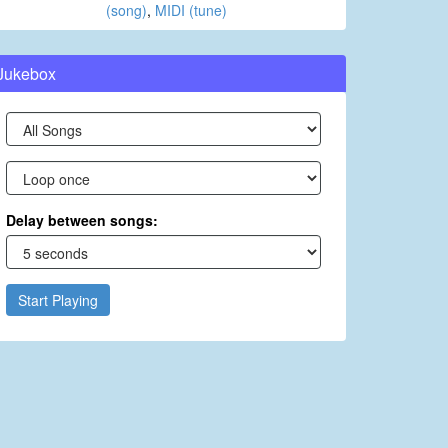
(song)
,
MIDI (tune)
Jukebox
Delay between songs:
Start Playing