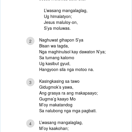
L’wasang mangalaglag,
Ug himalatyon;
Jesus maluloy-on,
S’ya moluwas.
Naghuwat gihapon S’ya
2
Bisan wa tagda,
Nga maghinulsol kay dawaton N’ya;
Sa tumang kalomo
Ug kasibut gyud,
Hangyoon sila nga motoo na.
Kasingkasing sa tawo
3
Gidugmok’s yawa,
Ang grasya ra ang makapaayo;
Gugma’g kaayo Mo
M’oy makatandog
Sa nalubong nga mga pagbati.
L’wasang mangalaglag,
4
M’oy kaakohan;