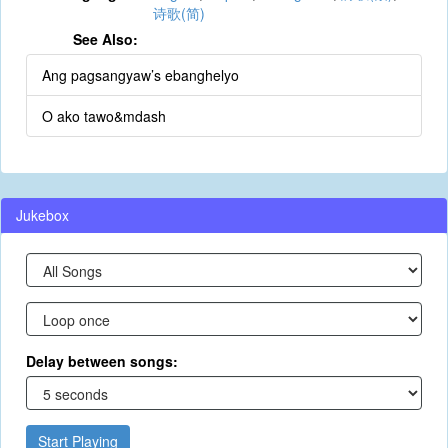
诗歌(简)
See Also:
Ang pagsangyaw’s ebanghelyo
O ako tawo&mdash
Jukebox
Delay between songs:
Start Playing