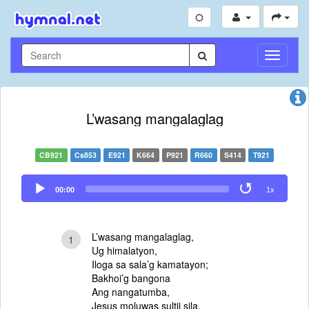
Toggle
Navigati
L’wasang mangalaglag
CB921
Cs853
E921
K664
P921
R660
S414
T921
Audio
00:00
1x
Player
L’wasang mangalaglag,
1
Ug himalatyon,
Iloga sa sala’g kamatayon;
Bakhoi’g bangona
Ang nangatumba,
Jesus moluwas sultii sila.