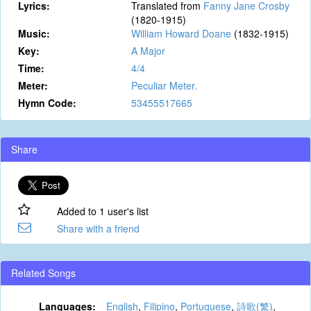
Lyrics:
Translated from
Fanny Jane Crosby
(1820-1915)
Music:
William Howard Doane
(1832-1915)
Key:
A Major
Time:
4/4
Meter:
Peculiar Meter.
Hymn Code:
53455517665
Share
Added to 1 user's list
Share with a friend
Related Songs
Languages:
English
,
Filipino
,
Portuguese
,
詩歌(繁)
,