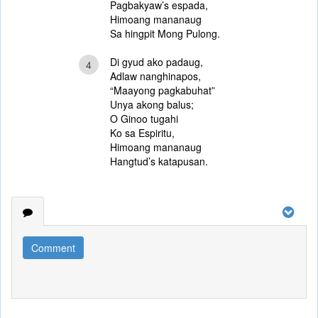
Pagbakyaw’s espada,
Himoang mananaug
Sa hingpit Mong Pulong.
Di gyud ako padaug,
4
Adlaw nanghinapos,
“Maayong pagkabuhat”
Unya akong balus;
O Ginoo tugahi
Ko sa Espiritu,
Himoang mananaug
Hangtud’s katapusan.
Comment