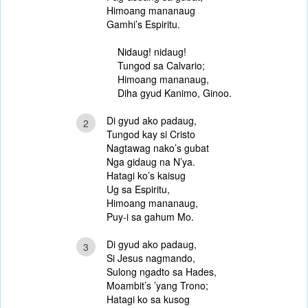
Himoang mananaug
Gamhi’s Espiritu.
Nidaug! nidaug!
Tungod sa Calvario;
Himoang mananaug,
Diha gyud Kanimo, Ginoo.
Di gyud ako padaug,
2
Tungod kay si Cristo
Nagtawag nako’s gubat
Nga gidaug na N’ya.
Hatagi ko’s kaisug
Ug sa Espiritu,
Himoang mananaug,
Puy-i sa gahum Mo.
Di gyud ako padaug,
3
Si Jesus nagmando,
Sulong ngadto sa Hades,
Moambit’s ’yang Trono;
Hatagi ko sa kusog