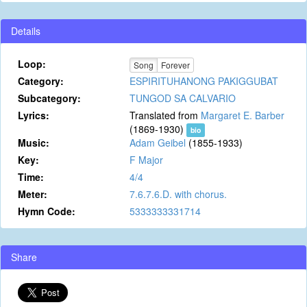
Details
Loop:
Song
Forever
Category:
ESPIRITUHANONG PAKIGGUBAT
Subcategory:
TUNGOD SA CALVARIO
Lyrics:
Translated from
Margaret E. Barber
(1869-1930)
bio
Music:
Adam Geibel
(1855-1933)
Key:
F Major
Time:
4/4
Meter:
7.6.7.6.D. with chorus.
Hymn Code:
5333333331714
Share