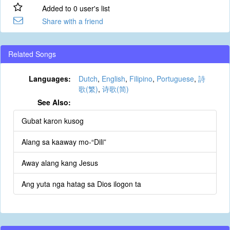
Added to 0 user's list
Share with a friend
Related Songs
Languages:
Dutch
,
English
,
Filipino
,
Portuguese
,
詩
歌(繁)
,
诗歌(简)
See Also:
Gubat karon kusog
Alang sa kaaway mo-“Dili”
Away alang kang Jesus
Ang yuta nga hatag sa Dios ilogon ta