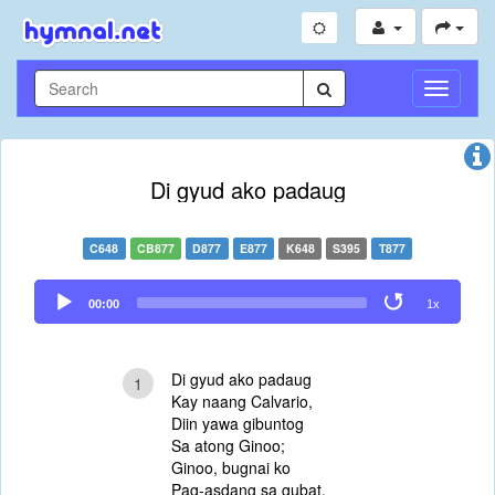
Toggle
Navigati
Di gyud ako padaug
C648
CB877
D877
E877
K648
S395
T877
Audio
00:00
1x
Player
Di gyud ako padaug
1
Kay naang Calvario,
Diin yawa gibuntog
Sa atong Ginoo;
Ginoo, bugnai ko
Pag-asdang sa gubat,