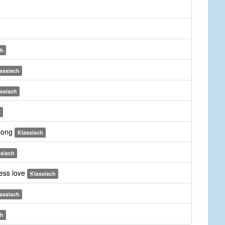
ch
assisch
ssisch
 song
Klassisch
ssisch
less love
Klassisch
assisch
ch