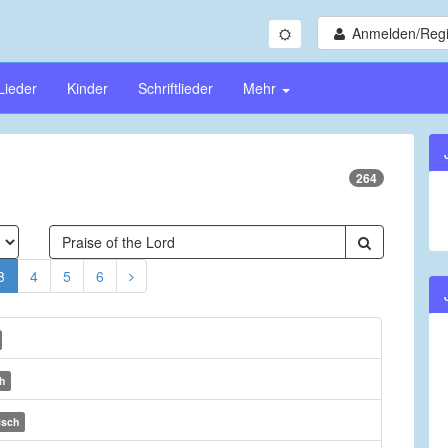
Anmelden/Regi
Lieder
Kinder
Schriftlieder
Mehr
264
3
4
5
6
h
isch