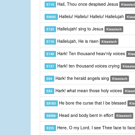
Hail, Thou once despised Jesus
E114
Klassisc
Hallelu! Hallelu! Hallelu! Hallelujah
E9002
Klas
Hallelujah! sing to Jesus
E125
Klassisch
Hallelujah, He is risen
E119
Klassisch
Hark! Ten thousand heav'nly voices
E149
Klas
Hark! ten thousand voices crying
E127
Klassis
Hark! the herald angels sing
E84
Klassisch
Hark! what mean those holy voices
E83
Klass
He bore the curse that I be blessed
E8183
Kla
Head and body bent in effort
E8086
Klassisch
Here, O my Lord, I see Thee face to fac
E225