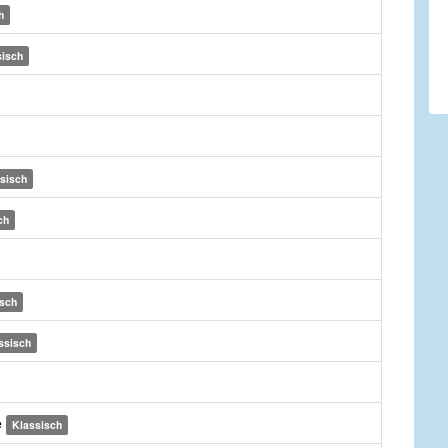
h
sisch
sisch
ch
isch
ssisch
e
Klassisch