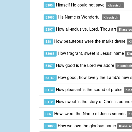
Himself He could not save
E105
Klassisch
His Name is Wonderful
E1085
Klassisch
How all-inclusive, Lord, Thou art
E197
Klassis
How beauteous were the marks divine
E88
Kl
How fragrant, sweet is Jesus' name
E8066
Kla
How good is the Lord we adore
E167
Klassisch
How good, how lovely the Lamb's new
E8189
How pleasant is the sound of praise
E113
Kla
How sweet is the story of Christ's bound
E112
How sweet the Name of Jesus sounds
E66
Kl
How we love the glorious name
E1086
Klassis