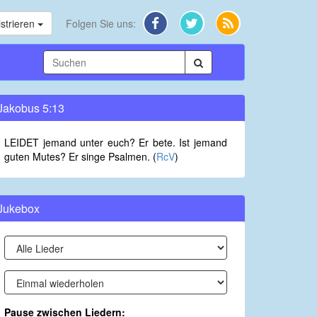
strieren
Folgen Sie uns:
Jakobus 5:13
LEIDET jemand unter euch? Er bete. Ist jemand
guten Mutes? Er singe Psalmen. (
RcV
)
Jukebox
Pause zwischen Liedern: