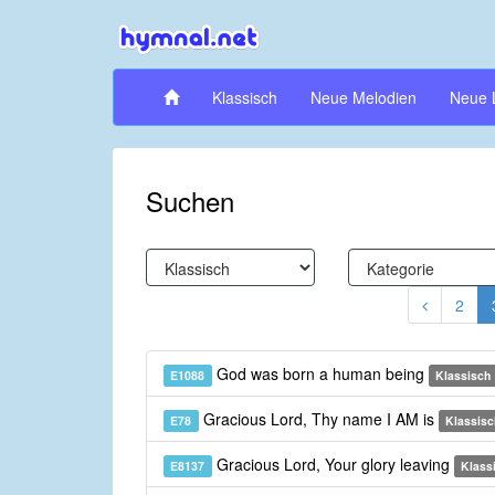
Klassisch
Neue Melodien
Neue 
Suchen
2
God was born a human being
E1088
Klassisch
Gracious Lord, Thy name I AM is
E78
Klassisc
Gracious Lord, Your glory leaving
E8137
Klass