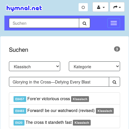
Navigati
umschal
Suchen
3
Fore'er victorious cross
E8457
Klassisch
Forward! be our watchword (revised)
E8483
Klassisch
The cross it standeth fast
E620
Klassisch