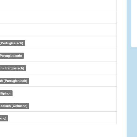
(Portugiesisch)
Portugiesisch)
h (Französisch)
ch (Portugiesisch)
ilipino)
assisch (Cebuano)
pino)