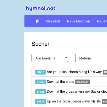
Klassisch
Neue Melodien
Neue 
Suchen
Are you a lost sheep along life's way
E8713
Kl
Down at the cross
E1066
Klassisch
Down at the cross where my Savior die
E1125
Up on the cross, Jesus gave His life
E8739
Kl