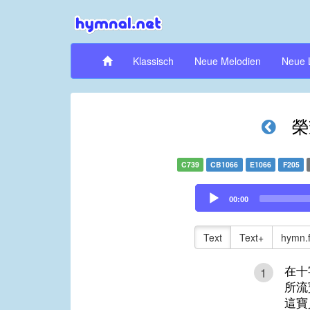
Klassisch
Neue Melodien
Neue 
榮
C739
CB1066
E1066
F205
Audio
00:00
Player
Text
Text+
hymn.
在十
1
所流
這寶