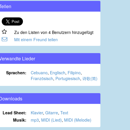
Teilen
Zu den Listen von 4 Benutzern hinzugefügt
Mit einem Freund teilen
Verwandte Lieder
Sprachen:
Cebuano
,
Englisch
,
Filipino
,
Französisch
,
Portugiesisch
,
诗歌(简)
Downloads
Lead Sheet:
Klavier
,
Gitarre
,
Text
Musik:
mp3
,
MIDI (Lied)
,
MIDI (Melodie)