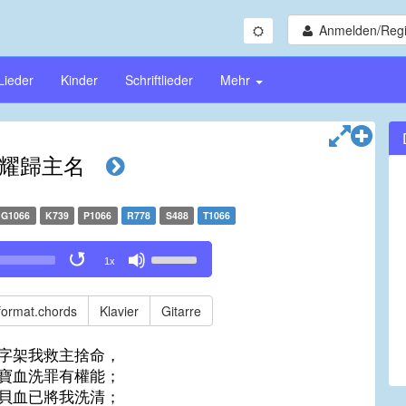
Anmelden/Regi
Lieder
Kinder
Schriftlieder
Mehr
耀歸主名
G1066
K739
P1066
R778
S488
T1066
Use
1x
Up/Down
Arrow
keys
format.chords
Klavier
Gitarre
to
increase
字架我救主捨命，
or
寶血洗罪有權能；
decrease
貝血已將我洗清；
volume.