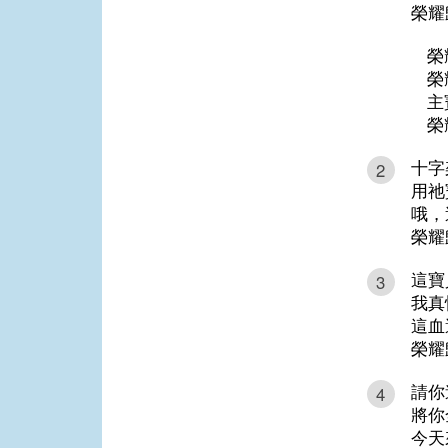
榮耀
榮
榮
主
榮
十字
2
用祂
哦，
榮耀
這寶
3
我真
這血
榮耀
請你
4
將你
今天