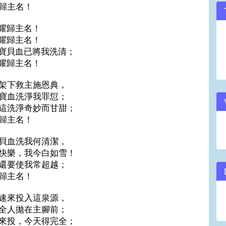
歸主名！
耀歸主名！
耀歸主名！
寶貝血已將我洗清；
耀歸主名！
架下救主施恩典，
寶血洗淨我罪愆；
這洗淨奇妙而甘甜；
歸主名！
貝血洗我何清潔，
快樂，我今白如雪！
還要使我常超越；
歸主名！
速來投入這泉源，
全人拋在主腳前；
來投，今天得完全；