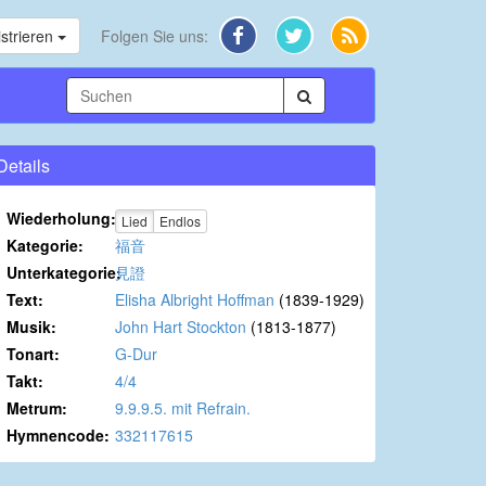
strieren
Folgen Sie uns:
Details
Wiederholung:
Lied
Endlos
Kategorie:
福音
Unterkategorie:
見證
Text:
Elisha Albright Hoffman
(1839-1929)
Musik:
John Hart Stockton
(1813-1877)
Tonart:
G-Dur
Takt:
4/4
Metrum:
9.9.9.5. mit Refrain.
Hymnencode:
332117615