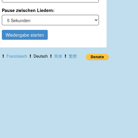
Pause zwischen Liedern:
Wiedergabe starten
Französisch
Deutsch
简体
繁體