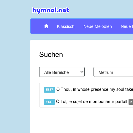
Klassisch
Neue Melodien
Neue 
Suchen
O Thou, in whose presence my soul take
E687
Ô Toi, le sujet de mon bonheur parfait
F131
K