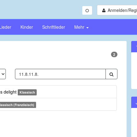
Anmelden/Regi
Lieder
Kinder
Schriftlieder
Mehr
2
s delight
Klassisch
lassisch (Französisch)