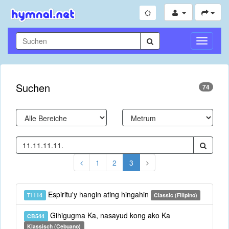
Navigati
umschal
Suchen
74
1
2
3
Espiritu'y hangin ating hingahin
T1114
Classic (Filipino)
Gihigugma Ka, nasayud kong ako Ka
CB544
Klassisch (Cebuano)