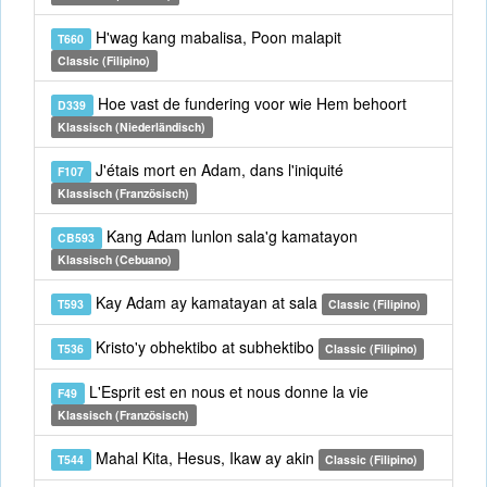
H'wag kang mabalisa, Poon malapit
T660
Classic (Filipino)
Hoe vast de fundering voor wie Hem behoort
D339
Klassisch (Niederländisch)
J'étais mort en Adam, dans l'iniquité
F107
Klassisch (Französisch)
Kang Adam lunlon sala'g kamatayon
CB593
Klassisch (Cebuano)
Kay Adam ay kamatayan at sala
T593
Classic (Filipino)
Kristo'y obhektibo at subhektibo
T536
Classic (Filipino)
L'Esprit est en nous et nous donne la vie
F49
Klassisch (Französisch)
Mahal Kita, Hesus, Ikaw ay akin
T544
Classic (Filipino)