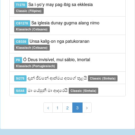
Sa i-yo'y may pag-ibig sa ekklesia
T1278
Classic (Filipino)
Sa iglesia dunay gugma alang nimo
CB1278
Klassisch (Cebuano)
Unsa kalig-on nga patukoranan
CB339
Klassisch (Cebuano)
Ó Deus invisível, mui sábio, imortal
P8
Klassisch (Portugiesisch)
දැන් ජීවනේ ආත්මය අපගේ තුළයි
Si278
Classic (Sinhala)
මා යේසුනී මා ආදරෙයි
Si544
Classic (Sinhala)
1
2
3