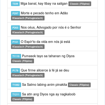
Mga banal, kay tibay na saligan
T339
Classic (Filipino)
Morte e pecado tenho em Adão
P297
Klassisch (Portugiesisch)
Nos céus, Advogado por nós é o Senhor
P263
Klassisch (Portugiesisch)
O Espír'to da vida em nós já está
P151
Klassisch (Portugiesisch)
Pumasok tayo sa tahanan ng Diyos
T1115
Classic (Filipino)
Que firme alicerce à fé já se deu
P179
Klassisch (Portugiesisch)
Sa Salmo labing-anim pinakita
T1082
Classic (Filipino)
Sa atin ang Diyos nga ay nagkaloob
T1211
Classic (Filipino)