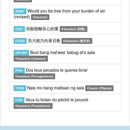
Would you be free from your burden of sin
E8687
(revised)
Klassisch
你願脫離良心的重
C687
Klassisch (詩歌)
浩大能力向著召會
Cs255
Klassisch (補充本)
Buot bang mal'was' kabug-at's sala
CB1009
Klassisch (Cebuano)
Dos teus pecados te queres livrar
P449
Klassisch (Portugiesisch)
Nais mo bang maibsan ng sala
T1009
Classic (Filipino)
Veux-tu briser du péché le pouvoir
F198
Klassisch (Französisch)