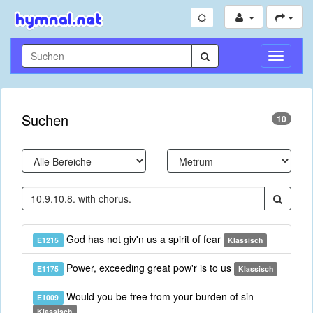
Navigati
umschal
Suchen
10
God has not giv'n us a spirit of fear
E1215
Klassisch
Power, exceeding great pow'r is to us
E1175
Klassisch
Would you be free from your burden of sin
E1009
Klassisch